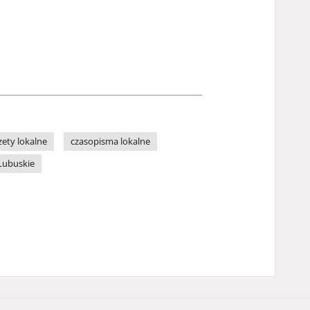
zety lokalne
czasopisma lokalne
Lubuskie