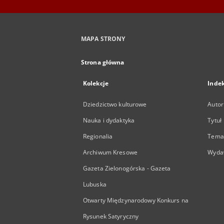
MAPA STRONY
Strona główna
Kolekcje
Inde
Dziedzictwo kulturowe
Autor
Nauka i dydaktyka
Tytuł
Regionalia
Temat
Archiwum Kresowe
Wyda
Gazeta Zielonogórska - Gazeta
Lubuska
Otwarty Międzynarodowy Konkurs na
Rysunek Satyryczny