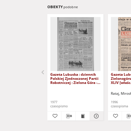
OBIEKTY
podobne
Gazeta Lubuska : dziennik
Gazeta Lub
Polskiej Zjednoczonej Partii
Zielonogór
Robotniczej : Zielona Góra -
XLIV [właśc.
Gorzów R. XXVI Nr 43 (23
marca 1996)
lutego 1977). - Wyd. A
Rataj, Miros
1977
1996
czasopismo
czasopisma