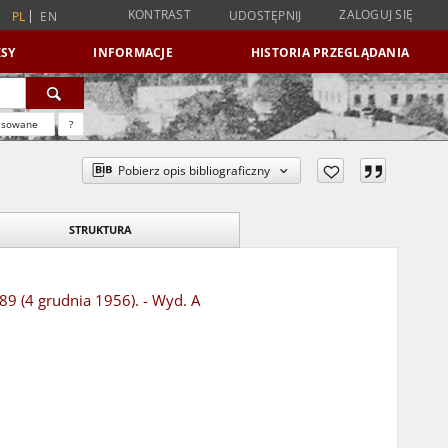
KONTRAST
ZALOGUJ SIĘ
UDOSTĘPNIJ
PL
EN
SY
INFORMACJE
HISTORIA PRZEGLĄDANIA
nsowane
?
Pobierz opis bibliograficzny
STRUKTURA
89 (4 grudnia 1956). - Wyd. A