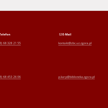
Telefon
E-Mail
8) 68 328 21 55
kontakt@zbc.uz.zgora.pl
8) 68 453 26 06
p.karp@biblioteka.zgora.pl