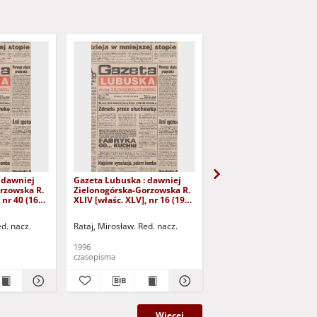
 dawniej
Gazeta Lubuska : dawniej
Gazeta Lubuska : dawn
rzowska R.
Zielonogórska-Gorzowska R.
Zielonogórska-Gorzows
 nr 40 (16
XLIV [właśc. XLV], nr 16 (19
XLI [właśc. XLII], nr 281
yd. 1
stycznia 1996). - Wyd. 1
grudnia 1993). - Wyd 1
ed. nacz.
Rataj, Mirosław. Red. nacz.
Rataj, Mirosław. Red. nac
1996
1993
czasopisma
czasopisma
Więcej