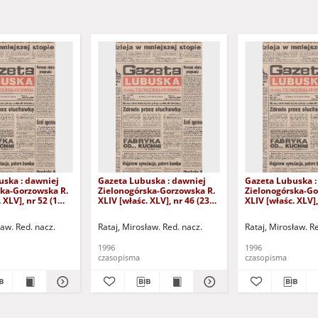
uska : dawniej
Gazeta Lubuska : dawniej
Gazeta Lubuska :
ska-Gorzowska R.
Zielonogórska-Gorzowska R.
Zielonogórska-Go
 XLV], nr 52 (1
XLIV [właśc. XLV], nr 46 (23
XLIV [właśc. XLV],
. - Wyd. 1
lutego 1996). - Wyd. 1
lutego 1996). - W
ław. Red. nacz.
Rataj, Mirosław. Red. nacz.
Rataj, Mirosław. R
1996
1996
czasopisma
czasopisma