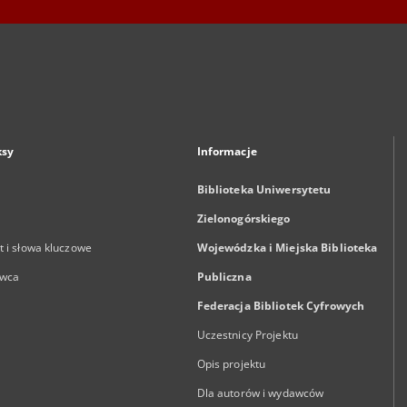
ksy
Informacje
Biblioteka Uniwersytetu
Zielonogórskiego
 i słowa kluczowe
Wojewódzka i Miejska Biblioteka
wca
Publiczna
Federacja Bibliotek Cyfrowych
Uczestnicy Projektu
Opis projektu
Dla autorów i wydawców