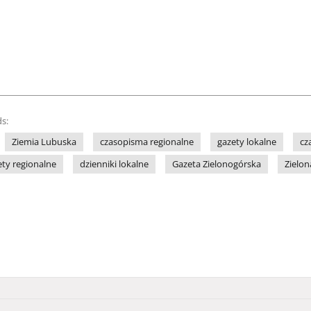
s:
Ziemia Lubuska
czasopisma regionalne
gazety lokalne
cz
ety regionalne
dzienniki lokalne
Gazeta Zielonogórska
Zielon