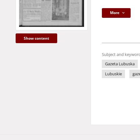
More
Show content
Subject and keyword
Gazeta Lubuska
Lubuskie
gaz