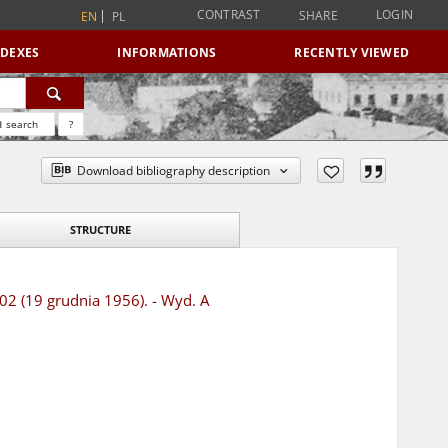
CONTRAST
LOGIN
SHARE
EN
PL
NDEXES
INFORMATIONS
RECENTLY VIEWED
 search
?
Download bibliography description
STRUCTURE
302 (19 grudnia 1956). - Wyd. A