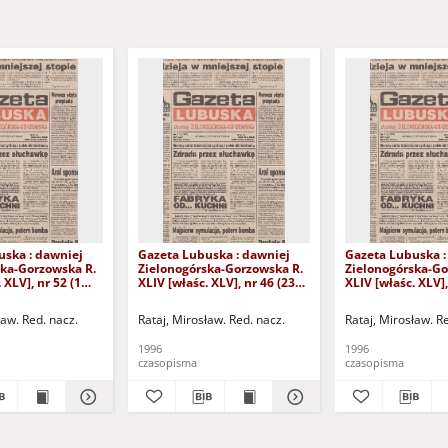
uska : dawniej
Gazeta Lubuska : dawniej
Gazeta Lubuska :
ska-Gorzowska R.
Zielonogórska-Gorzowska R.
Zielonogórska-Go
 XLV], nr 52 (1
XLIV [właśc. XLV], nr 46 (23
XLIV [właśc. XLV],
. - Wyd. 1
lutego 1996). - Wyd. 1
lutego 1996). - W
ław. Red. nacz.
Rataj, Mirosław. Red. nacz.
Rataj, Mirosław. R
1996
1996
czasopisma
czasopisma