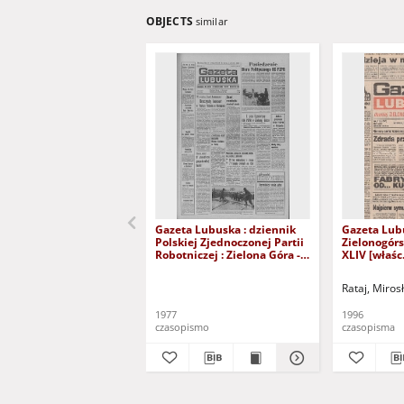
OBJECTS
similar
Gazeta Lubuska : dziennik
Gazeta Lub
Polskiej Zjednoczonej Partii
Zielonogór
Robotniczej : Zielona Góra -
XLIV [właśc.
Gorzów R. XXVI Nr 43 (23
marca 1996)
lutego 1977). - Wyd. A
Rataj, Miros
1977
1996
czasopismo
czasopisma