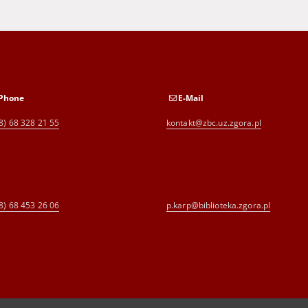
Phone
E-Mail
8) 68 328 21 55
kontakt@zbc.uz.zgora.pl
8) 68 453 26 06
p.karp@biblioteka.zgora.pl