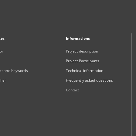
xes
Informations
or
Project description
Project Participants
ct and Keywords
Technical information
sher
Frequently asked questions
Contact