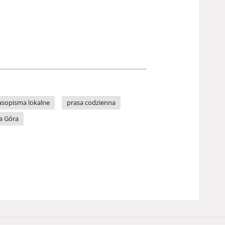
asopisma lokalne
prasa codzienna
a Góra