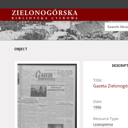
OBJECT
DESCRIPT
Title:
Gazeta Zielonogór
Date:
1956
Resource Type:
czasopisma