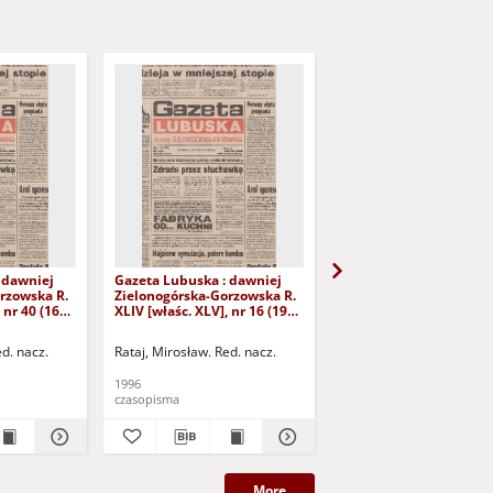
 dawniej
Gazeta Lubuska : dawniej
Gazeta Lubuska : dawn
rzowska R.
Zielonogórska-Gorzowska R.
Zielonogórska-Gorzows
 nr 40 (16
XLIV [właśc. XLV], nr 16 (19
XLI [właśc. XLII], nr 281
yd. 1
stycznia 1996). - Wyd. 1
grudnia 1993). - Wyd 1
ed. nacz.
Rataj, Mirosław. Red. nacz.
Rataj, Mirosław. Red. nac
1996
1993
czasopisma
czasopisma
More