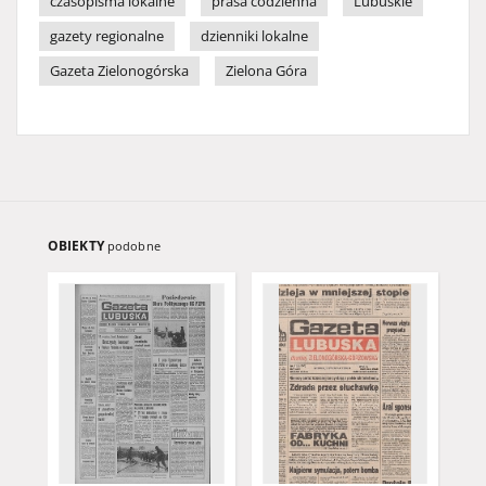
czasopisma lokalne
prasa codzienna
Lubuskie
gazety regionalne
dzienniki lokalne
Gazeta Zielonogórska
Zielona Góra
OBIEKTY
podobne