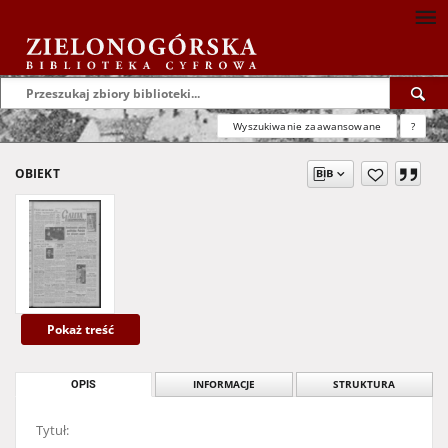
Wyszukiwanie zaawansowane
?
OBIEKT
Pokaż treść
OPIS
INFORMACJE
STRUKTURA
Tytuł: