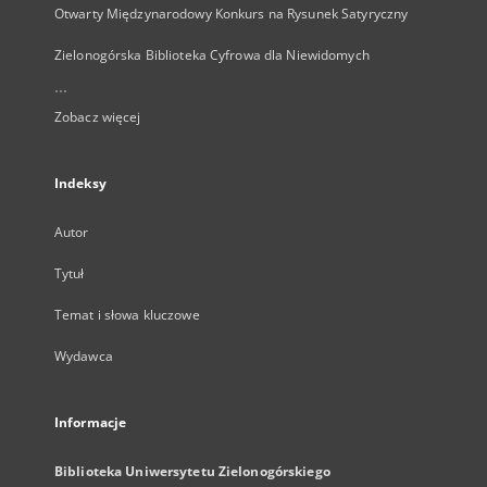
Otwarty Międzynarodowy Konkurs na Rysunek Satyryczny
Zielonogórska Biblioteka Cyfrowa dla Niewidomych
...
Zobacz więcej
Indeksy
Autor
Tytuł
Temat i słowa kluczowe
Wydawca
Informacje
Biblioteka Uniwersytetu Zielonogórskiego