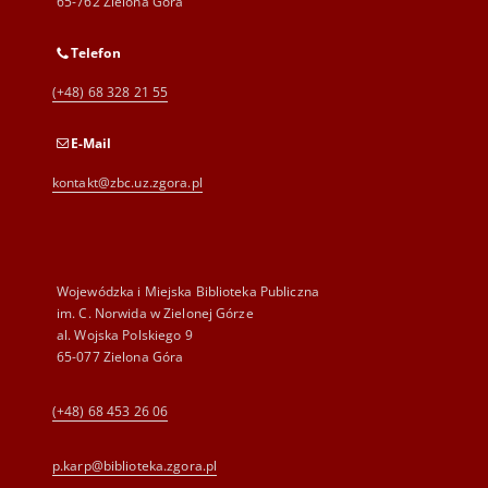
65-762 Zielona Góra
Telefon
(+48) 68 328 21 55
E-Mail
kontakt@zbc.uz.zgora.pl
Wojewódzka i Miejska Biblioteka Publiczna
im. C. Norwida w Zielonej Górze
al. Wojska Polskiego 9
65-077 Zielona Góra
(+48) 68 453 26 06
p.karp@biblioteka.zgora.pl