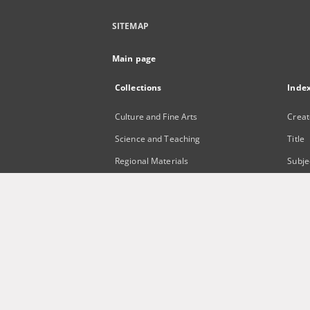
SITEMAP
Main page
Collections
Inde
Culture and Fine Arts
Creat
Science and Teaching
Title
Regional Materials
Subje
Border Archive
Publi
Gazeta Zielonogórska - Gazeta
Lubuska
International Open Cartoon Contest
Digital Library Zielona Gora for the
Blind