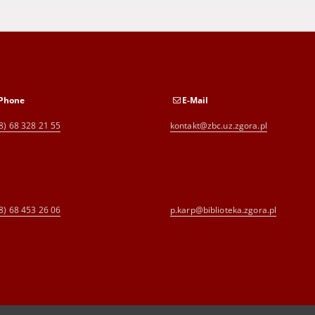
Phone
E-Mail
8) 68 328 21 55
kontakt@zbc.uz.zgora.pl
8) 68 453 26 06
p.karp@biblioteka.zgora.pl