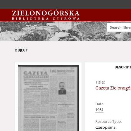
OBJECT
DESCRIPT
Title:
Gazeta Zielonogór
Date:
1951
Resource Type:
czasopisma