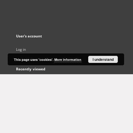
User's account
Log in
I understand
This page uses 'cookies'.
More information
Recently viewed