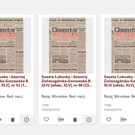
uska : dawniej
Gazeta Lubuska : dawniej
Gazeta Lubuska :
ska-Gorzowska R.
Zielonogórska-Gorzowska R.
Zielonogórska-Go
 XLV], nr 52 (1
XLIV [właśc. XLV], nr 46 (23
XLIV [właśc. XLV],
. - Wyd. 1
lutego 1996). - Wyd. 1
lutego 1996). - W
ław. Red. nacz.
Rataj, Mirosław. Red. nacz.
Rataj, Mirosław. R
1996
1996
czasopisma
czasopisma