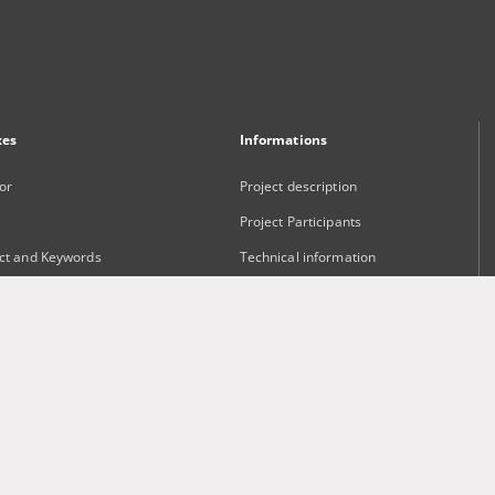
xes
Informations
or
Project description
Project Participants
ct and Keywords
Technical information
sher
Frequently asked questions
Contact