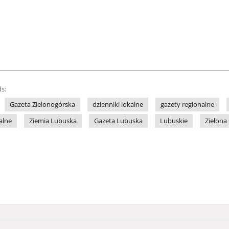
s:
Gazeta Zielonogórska
dzienniki lokalne
gazety regionalne
alne
Ziemia Lubuska
Gazeta Lubuska
Lubuskie
Zielona