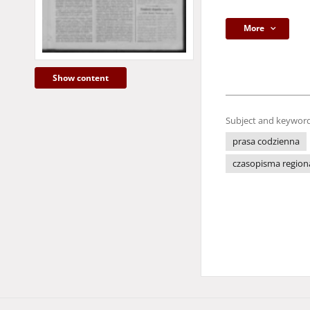
More
Show content
Subject and keyword
prasa codzienna
czasopisma region