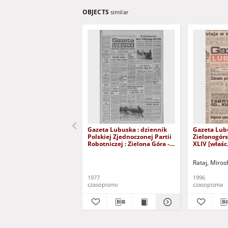
OBJECTS
similar
Gazeta Lubuska : dziennik
Gazeta Lub
Polskiej Zjednoczonej Partii
Zielonogór
Robotniczej : Zielona Góra -
XLIV [właśc.
Gorzów R. XXVI Nr 43 (23
marca 1996)
lutego 1977). - Wyd. A
Rataj, Miros
1977
1996
czasopismo
czasopisma