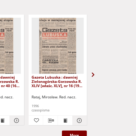
 dawniej
Gazeta Lubuska : dawniej
Gazeta Lubuska : dawn
rzowska R.
Zielonogórska-Gorzowska R.
Zielonogórska-Gorzows
 nr 40 (16
XLIV [właśc. XLV], nr 16 (19
XLI [właśc. XLII], nr 281
yd. 1
stycznia 1996). - Wyd. 1
grudnia 1993). - Wyd 1
ed. nacz.
Rataj, Mirosław. Red. nacz.
Rataj, Mirosław. Red. nac
1996
1993
czasopisma
czasopisma
More