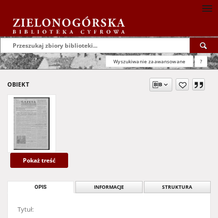
Wyszukiwanie zaawansowane
?
OBIEKT
Pokaż treść
OPIS
INFORMACJE
STRUKTURA
Tytuł: