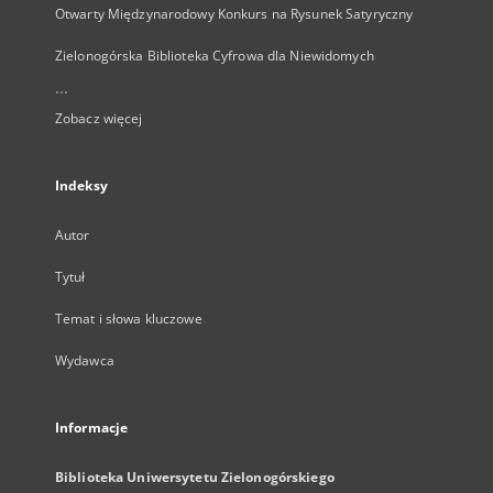
Otwarty Międzynarodowy Konkurs na Rysunek Satyryczny
Zielonogórska Biblioteka Cyfrowa dla Niewidomych
...
Zobacz więcej
Indeksy
Autor
Tytuł
Temat i słowa kluczowe
Wydawca
Informacje
Biblioteka Uniwersytetu Zielonogórskiego