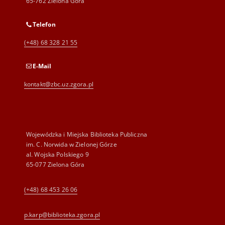
65-762 Zielona Góra
Telefon
(+48) 68 328 21 55
E-Mail
kontakt@zbc.uz.zgora.pl
Wojewódzka i Miejska Biblioteka Publiczna
im. C. Norwida w Zielonej Górze
al. Wojska Polskiego 9
65-077 Zielona Góra
(+48) 68 453 26 06
p.karp@biblioteka.zgora.pl