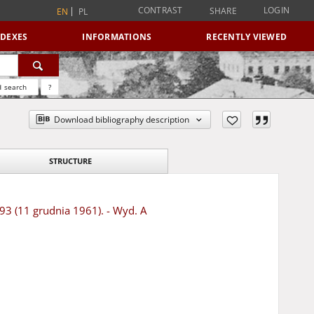
CONTRAST
LOGIN
SHARE
EN
PL
NDEXES
INFORMATIONS
RECENTLY VIEWED
 search
?
Download bibliography description
STRUCTURE
293 (11 grudnia 1961). - Wyd. A