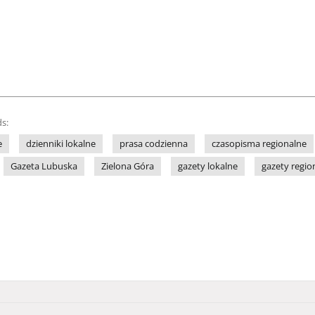
s:
e
dzienniki lokalne
prasa codzienna
czasopisma regionalne
Gazeta Lubuska
Zielona Góra
gazety lokalne
gazety regio