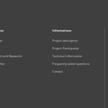
xes
Informations
or
Project description
Project Participants
ct and Keywords
Technical information
sher
Frequently asked questions
Contact