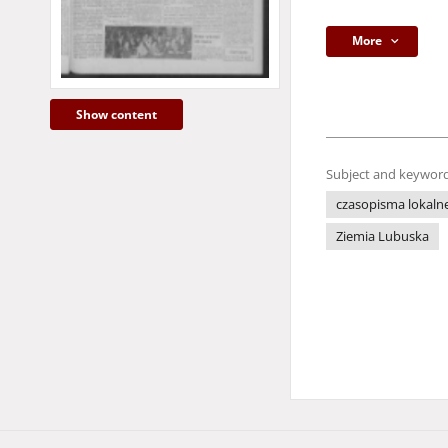
More
Show content
Subject and keyword
czasopisma lokaln
Ziemia Lubuska