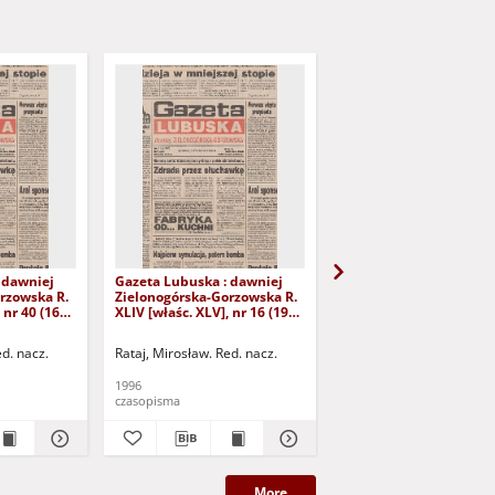
 dawniej
Gazeta Lubuska : dawniej
Gazeta Lubuska : dawn
rzowska R.
Zielonogórska-Gorzowska R.
Zielonogórska-Gorzows
 nr 40 (16
XLIV [właśc. XLV], nr 16 (19
XLI [właśc. XLII], nr 281
yd. 1
stycznia 1996). - Wyd. 1
grudnia 1993). - Wyd 1
ed. nacz.
Rataj, Mirosław. Red. nacz.
Rataj, Mirosław. Red. nac
1996
1993
czasopisma
czasopisma
More