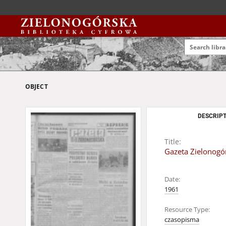
OBJECT
DESCRIPT
Title:
Gazeta Zielonogór
Date:
1961
Resource Type:
czasopisma