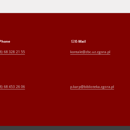
Phone
E-Mail
8) 68 328 21 55
kontakt@zbc.uz.zgora.pl
8) 68 453 26 06
p.karp@biblioteka.zgora.pl