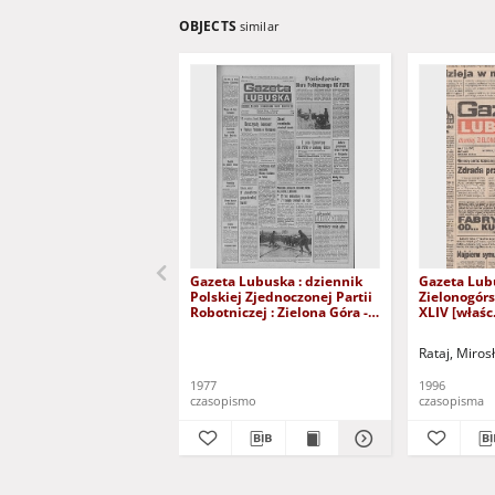
OBJECTS
similar
Gazeta Lubuska : dziennik
Gazeta Lub
Polskiej Zjednoczonej Partii
Zielonogór
Robotniczej : Zielona Góra -
XLIV [właśc.
Gorzów R. XXVI Nr 43 (23
marca 1996)
lutego 1977). - Wyd. A
Rataj, Miros
1977
1996
czasopismo
czasopisma