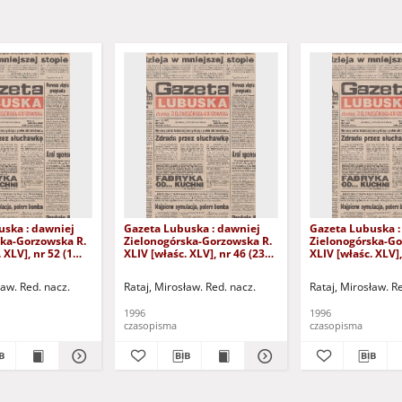
uska : dawniej
Gazeta Lubuska : dawniej
Gazeta Lubuska :
ska-Gorzowska R.
Zielonogórska-Gorzowska R.
Zielonogórska-Go
 XLV], nr 52 (1
XLIV [właśc. XLV], nr 46 (23
XLIV [właśc. XLV],
. - Wyd. 1
lutego 1996). - Wyd. 1
lutego 1996). - W
ław. Red. nacz.
Rataj, Mirosław. Red. nacz.
Rataj, Mirosław. R
1996
1996
czasopisma
czasopisma