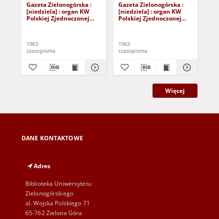
Gazeta Zielonogórska :
Gazeta Zielonogórska :
Gaz
[niedziela] : organ KW
[niedziela] : organ KW
[ni
Polskiej Zjednoczonej
Polskiej Zjednoczonej
Pol
Partii Robotniczej R. XII
Partii Robotniczej R. XII
Par
Nr 40 (16/17 lutego 1963).
Nr 141 (15/16 czerwca
Nr 
- [Wyd. A]
1963). - [Wyd. A]
Wy
1963
1963
196
czasopisma
czasopisma
cza
Więcej
DANE KONTAKTOWE
Adres
Biblioteka Uniwersytetu
Zielonogórskiego
al. Wojska Polskiego 71
65-762 Zielona Góra