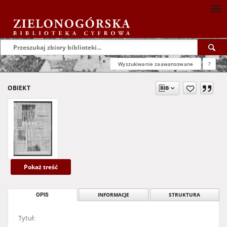
Wyszukiwanie zaawansowane
?
OBIEKT
Pokaż treść
OPIS
INFORMACJE
STRUKTURA
Tytuł: