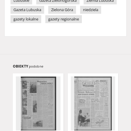
Lubuskie
Gazeta Zielonogórska
Ziemia Lubuska
Gazeta Lubuska
Zielona Góra
niedziela
gazety lokalne
gazety regionalne
OBIEKTY
podobne