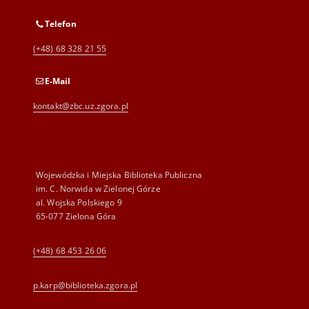
Telefon
(+48) 68 328 21 55
E-Mail
kontakt@zbc.uz.zgora.pl
Wojewódzka i Miejska Biblioteka Publiczna
im. C. Norwida w Zielonej Górze
al. Wojska Polskiego 9
65-077 Zielona Góra
(+48) 68 453 26 06
p.karp@biblioteka.zgora.pl