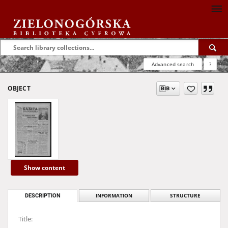
Advanced search
?
OBJECT
Show content
DESCRIPTION
INFORMATION
STRUCTURE
Title: