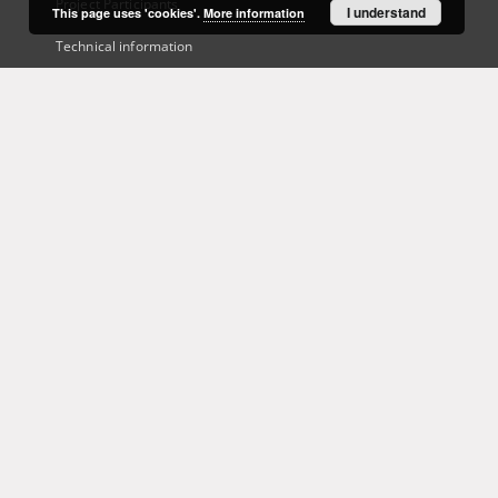
Project Participants
I understand
This page uses 'cookies'.
More information
Technical information
Frequently asked questions
Contact
User's account
Log in
Recently viewed
This service runs on
DInGO dLibra 6.3.21
software created by
Poznan
Supercomputing and Networking Center (PSNC)