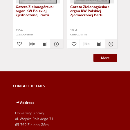
Gazeta Zielonogórska :
Gazeta Zielonogórska :
Gaz
organ KW Polskiej
organ KW Polskiej
org
Zjednoczonej Partii
Zjednoczonej Partii
Zje
Robotniczej R. III Nr 44
Robotniczej R. III Nr 217
Rob
(20/21 lutego 1954)
(11/12 września 1954)
(4/
1954
1954
195
czasopisma
czasopisma
cza
More
CONTACT DETAILS
Address
University Library
al. Wojska Polskiego 71
65-762 Zielona Góra