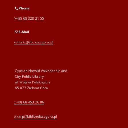
Phone
(+48) 68 328 21 55
E-Mail
kontakt@zbc.uz.zgora.pl
Cyprian Norwid Voivodeship and
City Public Library
al. Wojska Polskiego 9
65-077 Zielona Góra
(+48) 68 453 26 06
p.karp@biblioteka.zgora.pl