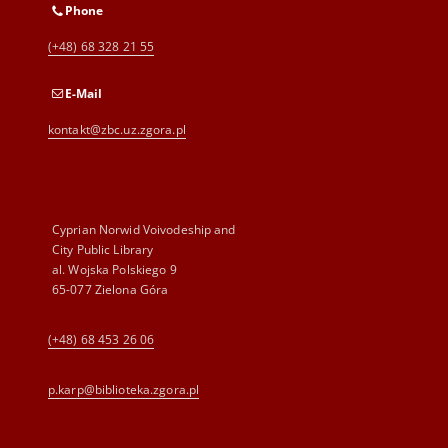
Phone
(+48) 68 328 21 55
E-Mail
kontakt@zbc.uz.zgora.pl
Cyprian Norwid Voivodeship and
City Public Library
al. Wojska Polskiego 9
65-077 Zielona Góra
(+48) 68 453 26 06
p.karp@biblioteka.zgora.pl