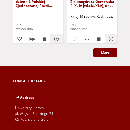
dziennik Polskiej
Zielonogórska-Gorzowska
Zi
Zjednoczonej Partii
R. XLIV [właśc. XLV], nr 52
R. 
Robotniczej : Zielona
(1 marca 1996). - Wyd. 1
(23
Góra - Gorzów R. XXVI Nr
Rataj, Mirosław. Red. nacz.
Rat
43 (23 lutego 1977). -
Wyd. A
1977
1996
199
czasopismo
czasopisma
cza
More
CONTACT DETAILS
Address
University Library
al. Wojska Polskiego 71
65-762 Zielona Góra