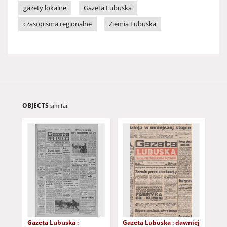
gazety lokalne
Gazeta Lubuska
czasopisma regionalne
Ziemia Lubuska
OBJECTS
similar
Gazeta Lubuska :
Gazeta Lubuska : dawniej
Gaz