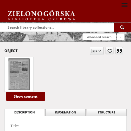
Advanced search
?
OBJECT
Show content
DESCRIPTION
INFORMATION
STRUCTURE
Title: