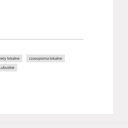
zety lokalne
czasopisma lokalne
Lubuskie