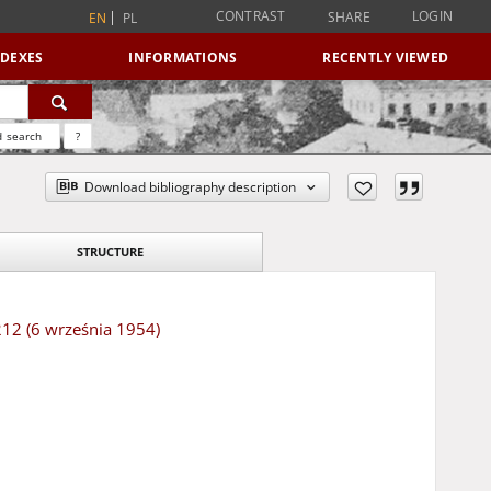
CONTRAST
LOGIN
SHARE
EN
PL
NDEXES
INFORMATIONS
RECENTLY VIEWED
 search
?
Download bibliography description
STRUCTURE
 212 (6 września 1954)