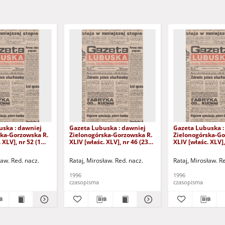
uska : dawniej
Gazeta Lubuska : dawniej
Gazeta Lubuska :
ska-Gorzowska R.
Zielonogórska-Gorzowska R.
Zielonogórska-Go
 XLV], nr 52 (1
XLIV [właśc. XLV], nr 46 (23
XLIV [właśc. XLV],
. - Wyd. 1
lutego 1996). - Wyd. 1
lutego 1996). - W
ław. Red. nacz.
Rataj, Mirosław. Red. nacz.
Rataj, Mirosław. R
1996
1996
czasopisma
czasopisma