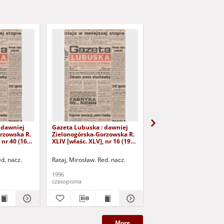
 dawniej
Gazeta Lubuska : dawniej
Gazeta Lubuska : dawn
rzowska R.
Zielonogórska-Gorzowska R.
Zielonogórska-Gorzows
 nr 40 (16
XLIV [właśc. XLV], nr 16 (19
XLI [właśc. XLII], nr 281
yd. 1
stycznia 1996). - Wyd. 1
grudnia 1993). - Wyd 1
ed. nacz.
Rataj, Mirosław. Red. nacz.
Rataj, Mirosław. Red. nac
1996
1993
czasopisma
czasopisma
More