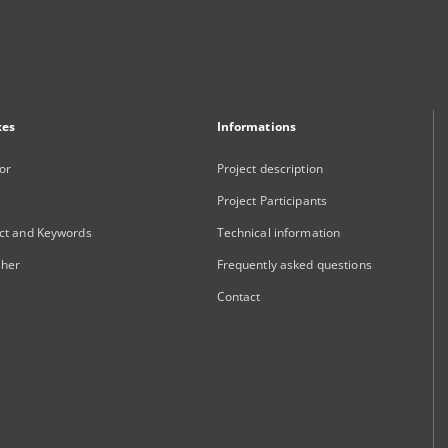
xes
Informations
or
Project description
Project Participants
ct and Keywords
Technical information
sher
Frequently asked questions
Contact