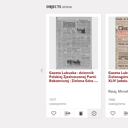
OBJECTS
similar
Gazeta Lubuska : dziennik
Gazeta Lub
Polskiej Zjednoczonej Partii
Zielonogór
Robotniczej : Zielona Góra -
XLIV [właśc.
Gorzów R. XXVI Nr 43 (23
marca 1996)
lutego 1977). - Wyd. A
Rataj, Miros
1977
1996
czasopismo
czasopisma