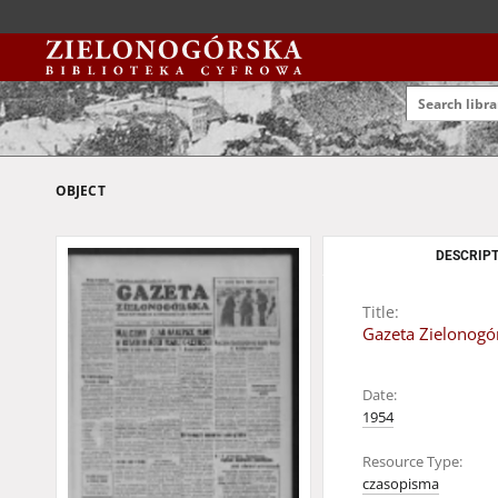
OBJECT
DESCRIPT
Title:
Gazeta Zielonogór
Date:
1954
Resource Type:
czasopisma