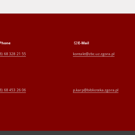
Phone
E-Mail
8) 68 328 21 55
kontakt@zbc.uz.zgora.pl
8) 68 453 26 06
p.karp@biblioteka.zgora.pl