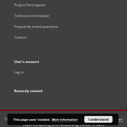
Project Participants
Technical information
Frequently asked questions
Contact
User's account
Log in
Recently viewed
This service runs on
DInGO dLibra 6.3.21
software created by
I understand
Poznan
This page uses 'cookies'.
More information
Supercomputing and Networking Center (PSNC)