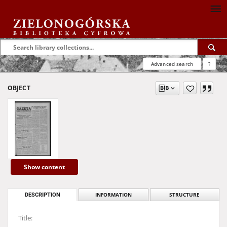
Advanced search
?
OBJECT
Show content
DESCRIPTION
INFORMATION
STRUCTURE
Title: