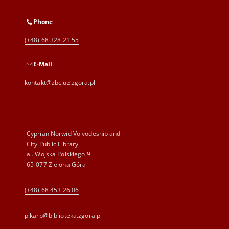
Phone
(+48) 68 328 21 55
E-Mail
kontakt@zbc.uz.zgora.pl
Cyprian Norwid Voivodeship and
City Public Library
al. Wojska Polskiego 9
65-077 Zielona Góra
(+48) 68 453 26 06
p.karp@biblioteka.zgora.pl