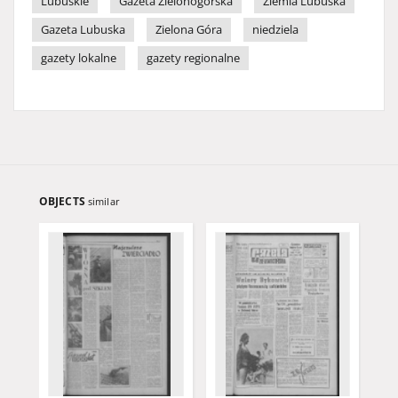
Lubuskie
Gazeta Zielonogórska
Ziemia Lubuska
Gazeta Lubuska
Zielona Góra
niedziela
gazety lokalne
gazety regionalne
OBJECTS
similar