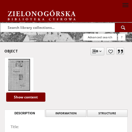
Advanced search
?
OBJECT
Show content
DESCRIPTION
INFORMATION
STRUCTURE
Title: