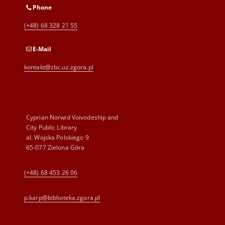
Phone
(+48) 68 328 21 55
E-Mail
kontakt@zbc.uz.zgora.pl
Cyprian Norwid Voivodeship and
City Public Library
al. Wojska Polskiego 9
65-077 Zielona Góra
(+48) 68 453 26 06
p.karp@biblioteka.zgora.pl