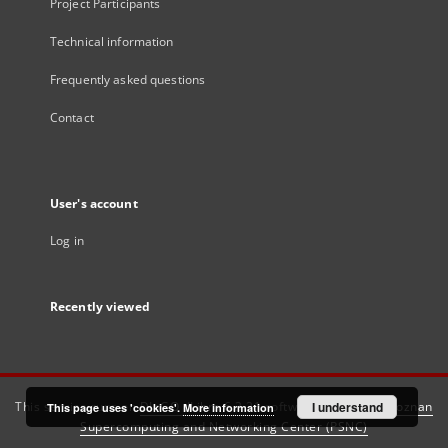
Project Participants
Technical information
Frequently asked questions
Contact
User's account
Log in
Recently viewed
This service runs on
DInGO dLibra 6.3.21
software created by
I understand
Poznan
This page uses 'cookies'.
More information
Supercomputing and Networking Center (PSNC)