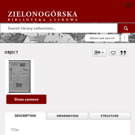
Advanced search
?
OBJECT
Show content
DESCRIPTION
INFORMATION
STRUCTURE
Title: