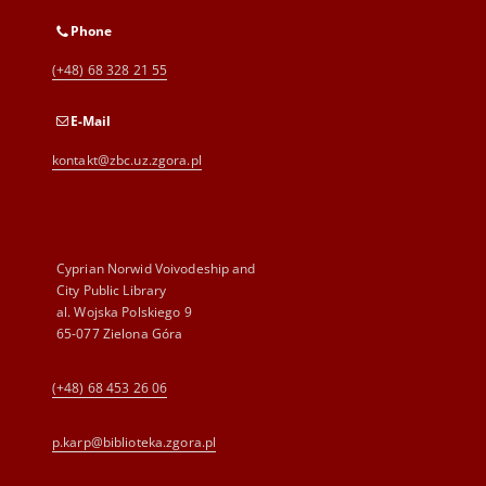
Phone
(+48) 68 328 21 55
E-Mail
kontakt@zbc.uz.zgora.pl
Cyprian Norwid Voivodeship and
City Public Library
al. Wojska Polskiego 9
65-077 Zielona Góra
(+48) 68 453 26 06
p.karp@biblioteka.zgora.pl