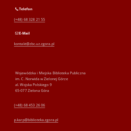
Telefon
(+48) 68 328 21 55
E-Mail
kontakt@zbc.uz.zgora.pl
Wojewódzka i Miejska Biblioteka Publiczna
im. C. Norwida w Zielonej Górze
al. Wojska Polskiego 9
65-077 Zielona Góra
(+48) 68 453 26 06
p.karp@biblioteka.zgora.pl