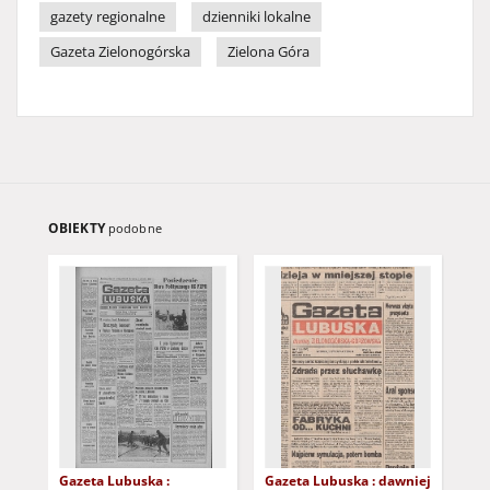
gazety regionalne
dzienniki lokalne
Gazeta Zielonogórska
Zielona Góra
OBIEKTY
podobne
Gazeta Lubuska :
Gazeta Lubuska : dawniej
Gaz