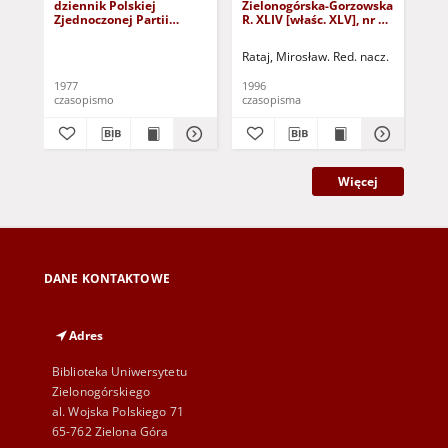
dziennik Polskiej
Zielonogórska-Gorzowska
Zi
Zjednoczonej Partii
R. XLIV [właśc. XLV], nr 52
R. 
Robotniczej : Zielona
(1 marca 1996). - Wyd. 1
(23
Góra - Gorzów R. XXVI Nr
Rataj, Mirosław. Red. nacz.
Rat
43 (23 lutego 1977). -
Wyd. A
1977
1996
199
czasopismo
czasopisma
cza
Więcej
DANE KONTAKTOWE
Adres
Biblioteka Uniwersytetu
Zielonogórskiego
al. Wojska Polskiego 71
65-762 Zielona Góra