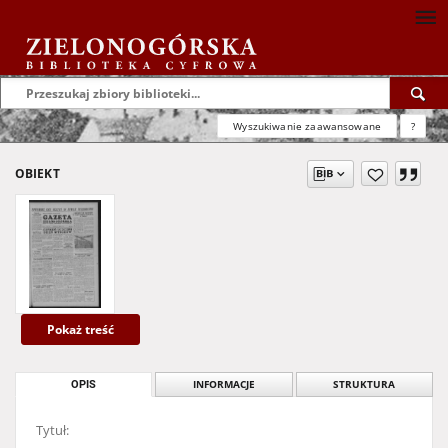
Wyszukiwanie zaawansowane
?
OBIEKT
Pokaż treść
OPIS
INFORMACJE
STRUKTURA
Tytuł: