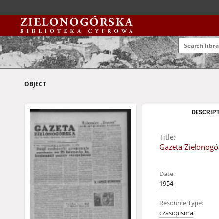
OBJECT
DESCRIPT
Title:
Gazeta Zielonogór
Date:
1954
Resource Type:
czasopisma