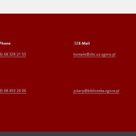
Phone
E-Mail
8) 68 328 21 55
kontakt@zbc.uz.zgora.pl
8) 68 453 26 06
p.karp@biblioteka.zgora.pl