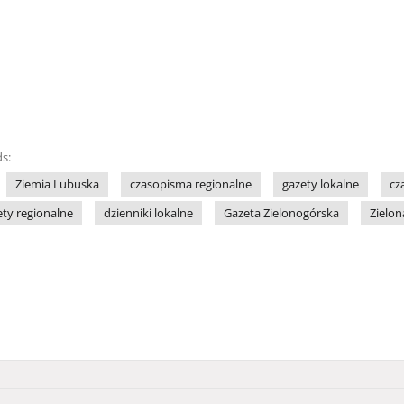
s:
Ziemia Lubuska
czasopisma regionalne
gazety lokalne
cz
ety regionalne
dzienniki lokalne
Gazeta Zielonogórska
Zielon