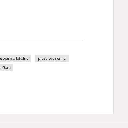
asopisma lokalne
prasa codzienna
a Góra