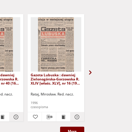
 dawniej
Gazeta Lubuska : dawniej
Gazeta Lubuska : dawn
rzowska R.
Zielonogórska-Gorzowska R.
Zielonogórska-Gorzows
 nr 40 (16
XLIV [właśc. XLV], nr 16 (19
XLI [właśc. XLII], nr 281
yd. 1
stycznia 1996). - Wyd. 1
grudnia 1993). - Wyd 1
ed. nacz.
Rataj, Mirosław. Red. nacz.
Rataj, Mirosław. Red. nac
1996
1993
czasopisma
czasopisma
More