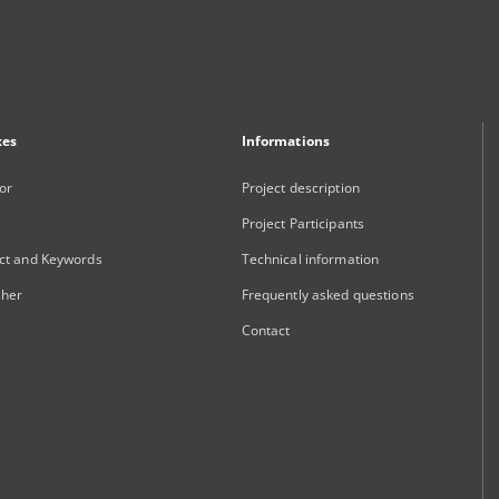
xes
Informations
or
Project description
Project Participants
ct and Keywords
Technical information
sher
Frequently asked questions
Contact