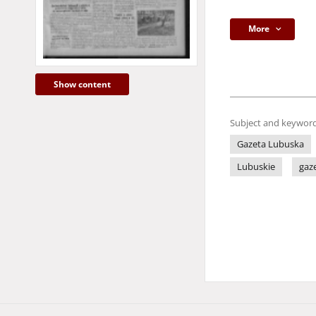
More
Show content
Subject and keyword
Gazeta Lubuska
Lubuskie
gaz