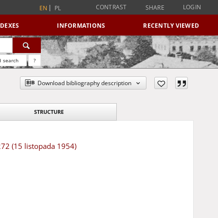
CONTRAST
LOGIN
SHARE
EN
PL
NDEXES
INFORMATIONS
RECENTLY VIEWED
 search
?
Download bibliography description
STRUCTURE
272 (15 listopada 1954)