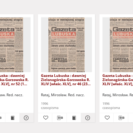
uska : dawniej
Gazeta Lubuska : dawniej
Gazeta Lubuska :
ska-Gorzowska R.
Zielonogórska-Gorzowska R.
Zielonogórska-Go
 XLV], nr 52 (1
XLIV [właśc. XLV], nr 46 (23
XLIV [właśc. XLV],
. - Wyd. 1
lutego 1996). - Wyd. 1
lutego 1996). - W
ław. Red. nacz.
Rataj, Mirosław. Red. nacz.
Rataj, Mirosław. R
1996
1996
czasopisma
czasopisma