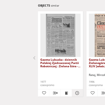
OBJECTS
similar
Gazeta Lubuska : dziennik
Gazeta Lub
Polskiej Zjednoczonej Partii
Zielonogór
Robotniczej : Zielona Góra -
XLIV [właśc.
Gorzów R. XXVI Nr 43 (23
marca 1996)
lutego 1977). - Wyd. A
Rataj, Miros
1977
1996
czasopismo
czasopisma