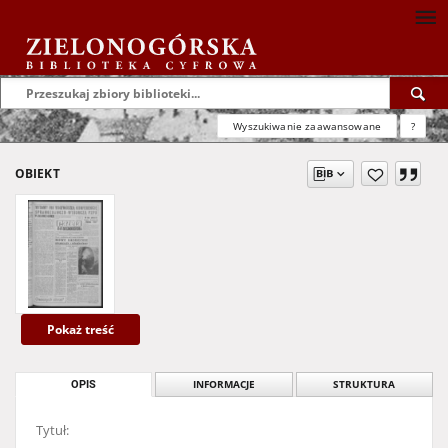
Wyszukiwanie zaawansowane
?
OBIEKT
Pokaż treść
OPIS
INFORMACJE
STRUKTURA
Tytuł: