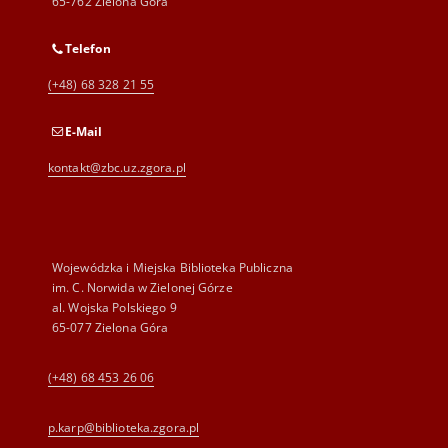
65-762 Zielona Góra
Telefon
(+48) 68 328 21 55
E-Mail
kontakt@zbc.uz.zgora.pl
Wojewódzka i Miejska Biblioteka Publiczna
im. C. Norwida w Zielonej Górze
al. Wojska Polskiego 9
65-077 Zielona Góra
(+48) 68 453 26 06
p.karp@biblioteka.zgora.pl