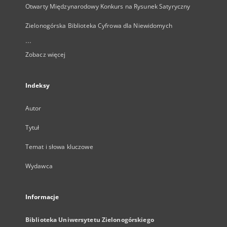
Otwarty Międzynarodowy Konkurs na Rysunek Satyryczny
Zielonogórska Biblioteka Cyfrowa dla Niewidomych
...
Zobacz więcej
Indeksy
Autor
Tytuł
Temat i słowa kluczowe
Wydawca
Informacje
Biblioteka Uniwersytetu Zielonogórskiego