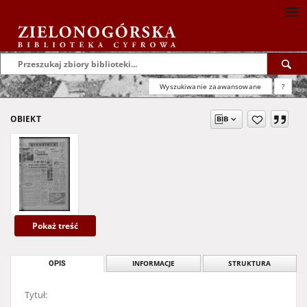
Wyszukiwanie zaawansowane
?
OBIEKT
Pokaż treść
OPIS
INFORMACJE
STRUKTURA
Tytuł: