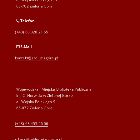
65-762 Zielona Góra
Telefon
(+48) 68 328 21 55
E-Mail
kontakt@zbc.uz.zgora.pl
Wojewódzka i Miejska Biblioteka Publiczna
im. C. Norwida w Zielonej Górze
al. Wojska Polskiego 9
65-077 Zielona Góra
(+48) 68 453 26 06
p.karp@biblioteka.zgora.pl