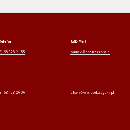
Telefon
E-Mail
8) 68 328 21 55
kontakt@zbc.uz.zgora.pl
8) 68 453 26 06
p.karp@biblioteka.zgora.pl