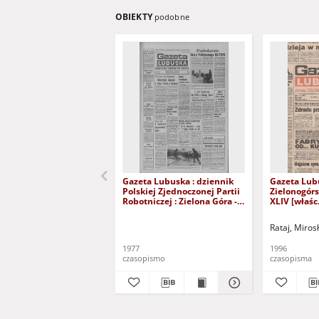
OBIEKTY
podobne
Gazeta Lubuska : dziennik
Gazeta Lub
Polskiej Zjednoczonej Partii
Zielonogór
Robotniczej : Zielona Góra -
XLIV [właśc.
Gorzów R. XXVI Nr 43 (23
marca 1996)
lutego 1977). - Wyd. A
Rataj, Miros
1977
1996
czasopismo
czasopisma