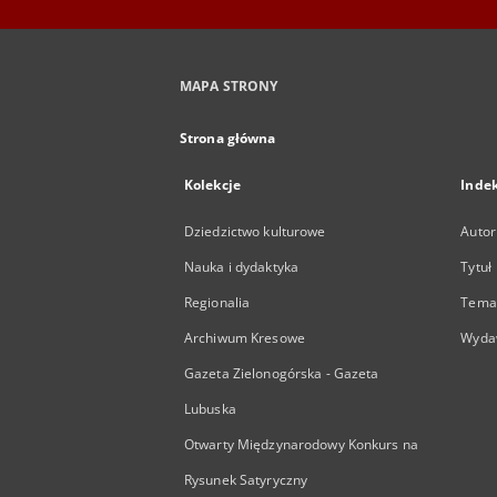
MAPA STRONY
Strona główna
Kolekcje
Inde
Dziedzictwo kulturowe
Autor
Nauka i dydaktyka
Tytuł
Regionalia
Temat
Archiwum Kresowe
Wyda
Gazeta Zielonogórska - Gazeta
Lubuska
Otwarty Międzynarodowy Konkurs na
Rysunek Satyryczny