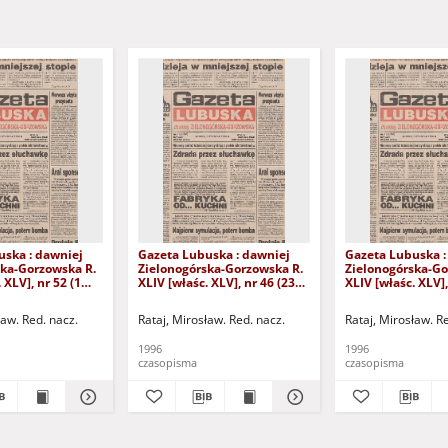
uska : dawniej
Gazeta Lubuska : dawniej
Gazeta Lubuska :
ska-Gorzowska R.
Zielonogórska-Gorzowska R.
Zielonogórska-Go
 XLV], nr 52 (1
XLIV [właśc. XLV], nr 46 (23
XLIV [właśc. XLV],
. - Wyd. 1
lutego 1996). - Wyd. 1
lutego 1996). - W
ław. Red. nacz.
Rataj, Mirosław. Red. nacz.
Rataj, Mirosław. R
1996
1996
czasopisma
czasopisma