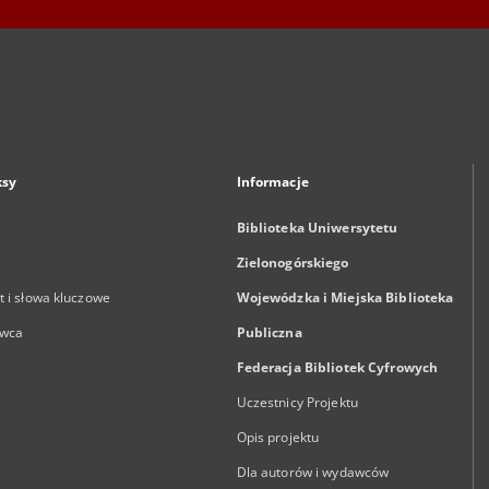
ksy
Informacje
Biblioteka Uniwersytetu
Zielonogórskiego
 i słowa kluczowe
Wojewódzka i Miejska Biblioteka
wca
Publiczna
Federacja Bibliotek Cyfrowych
Uczestnicy Projektu
Opis projektu
Dla autorów i wydawców