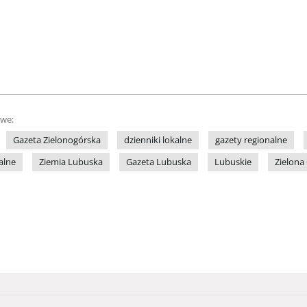
owe:
Gazeta Zielonogórska
dzienniki lokalne
gazety regionalne
alne
Ziemia Lubuska
Gazeta Lubuska
Lubuskie
Zielona