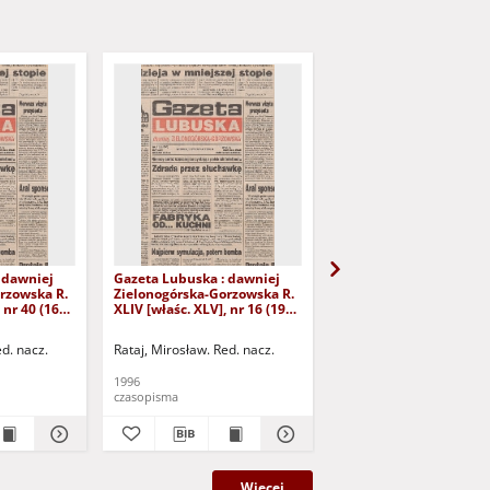
 dawniej
Gazeta Lubuska : dawniej
Gazeta Lubuska : dawn
rzowska R.
Zielonogórska-Gorzowska R.
Zielonogórska-Gorzows
 nr 40 (16
XLIV [właśc. XLV], nr 16 (19
XLI [właśc. XLII], nr 281
yd. 1
stycznia 1996). - Wyd. 1
grudnia 1993). - Wyd 1
ed. nacz.
Rataj, Mirosław. Red. nacz.
Rataj, Mirosław. Red. nac
1996
1993
czasopisma
czasopisma
Więcej