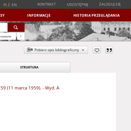
KONTRAST
ZALOGUJ SIĘ
UDOSTĘPNIJ
PL
EN
SY
INFORMACJE
HISTORIA PRZEGLĄDANIA
nsowane
?
Pobierz opis bibliograficzny
STRUKTURA
r 59 (11 marca 1959). - Wyd. A