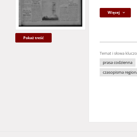
Więcej
Pokaż treść
Temat i słowa klucz
prasa codzienna
czasopisma region