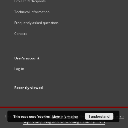
Project Participants
Technical information
Frequently asked questions
Contact
User's account
Log in
Recently viewed
This service runs on
DInGO dLibra 6.3.21
software created by
I understand
Poznan
This page uses 'cookies'.
More information
Supercomputing and Networking Center (PSNC)