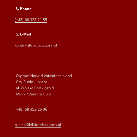
Phone
(+48) 68 328 21 55
E-Mail
kontakt@zbc.uz.zgora.pl
Cyprian Norwid Voivodeship and
City Public Library
al. Wojska Polskiego 9
65-077 Zielona Góra
(+48) 68 453 26 06
p.karp@biblioteka.zgora.pl