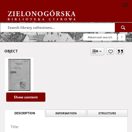
Advanced search
?
OBJECT
Show content
DESCRIPTION
INFORMATION
STRUCTURE
Title: