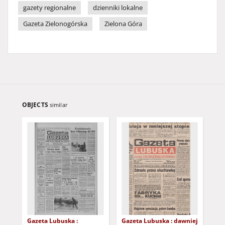
gazety regionalne
dzienniki lokalne
Gazeta Zielonogórska
Zielona Góra
OBJECTS
similar
Gazeta Lubuska :
Gazeta Lubuska : dawniej
Gaz