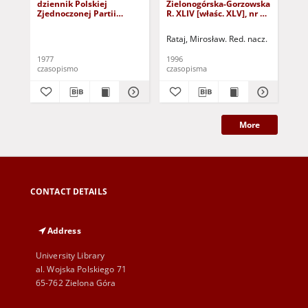
dziennik Polskiej
Zielonogórska-Gorzowska
Zi
Zjednoczonej Partii
R. XLIV [właśc. XLV], nr 52
R. 
Robotniczej : Zielona
(1 marca 1996). - Wyd. 1
(23
Góra - Gorzów R. XXVI Nr
Rataj, Mirosław. Red. nacz.
Rat
43 (23 lutego 1977). -
Wyd. A
1977
1996
199
czasopismo
czasopisma
cza
More
CONTACT DETAILS
Address
University Library
al. Wojska Polskiego 71
65-762 Zielona Góra