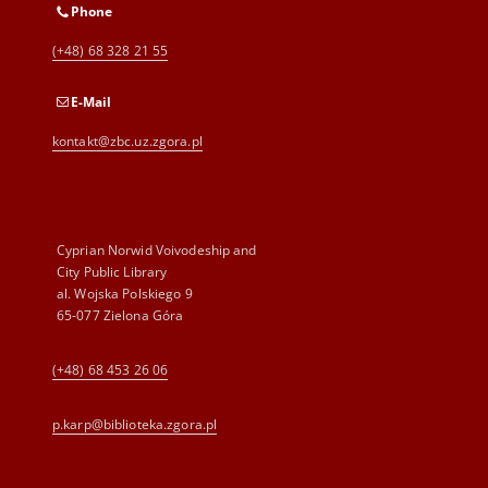
Phone
(+48) 68 328 21 55
E-Mail
kontakt@zbc.uz.zgora.pl
Cyprian Norwid Voivodeship and
City Public Library
al. Wojska Polskiego 9
65-077 Zielona Góra
(+48) 68 453 26 06
p.karp@biblioteka.zgora.pl