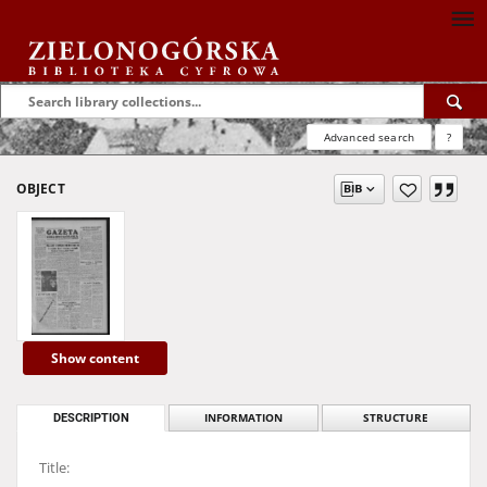
Advanced search
?
OBJECT
Show content
DESCRIPTION
INFORMATION
STRUCTURE
Title: