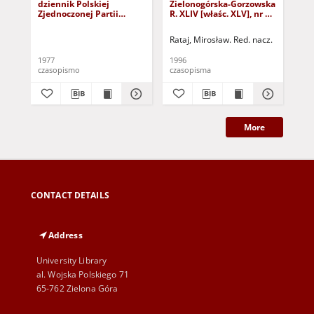
dziennik Polskiej
Zielonogórska-Gorzowska
Zi
Zjednoczonej Partii
R. XLIV [właśc. XLV], nr 52
R. 
Robotniczej : Zielona
(1 marca 1996). - Wyd. 1
(23
Góra - Gorzów R. XXVI Nr
Rataj, Mirosław. Red. nacz.
Rat
43 (23 lutego 1977). -
Wyd. A
1977
1996
199
czasopismo
czasopisma
cza
More
CONTACT DETAILS
Address
University Library
al. Wojska Polskiego 71
65-762 Zielona Góra