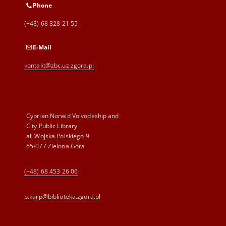
Phone
(+48) 68 328 21 55
E-Mail
kontakt@zbc.uz.zgora.pl
Cyprian Norwid Voivodeship and
City Public Library
al. Wojska Polskiego 9
65-077 Zielona Góra
(+48) 68 453 26 06
p.karp@biblioteka.zgora.pl