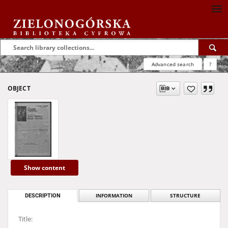
Advanced search
?
OBJECT
Show content
DESCRIPTION
INFORMATION
STRUCTURE
Title: