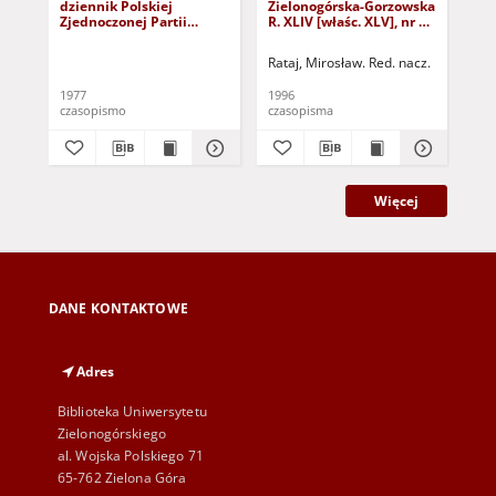
dziennik Polskiej
Zielonogórska-Gorzowska
Zi
Zjednoczonej Partii
R. XLIV [właśc. XLV], nr 52
R. 
Robotniczej : Zielona
(1 marca 1996). - Wyd. 1
(23
Góra - Gorzów R. XXVI Nr
Rataj, Mirosław. Red. nacz.
Rat
43 (23 lutego 1977). -
Wyd. A
1977
1996
199
czasopismo
czasopisma
cza
Więcej
DANE KONTAKTOWE
Adres
Biblioteka Uniwersytetu
Zielonogórskiego
al. Wojska Polskiego 71
65-762 Zielona Góra