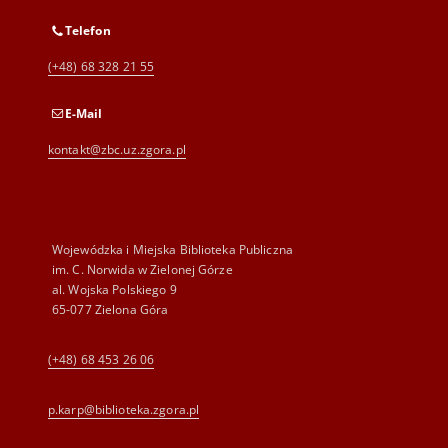
Telefon
(+48) 68 328 21 55
E-Mail
kontakt@zbc.uz.zgora.pl
Wojewódzka i Miejska Biblioteka Publiczna
im. C. Norwida w Zielonej Górze
al. Wojska Polskiego 9
65-077 Zielona Góra
(+48) 68 453 26 06
p.karp@biblioteka.zgora.pl