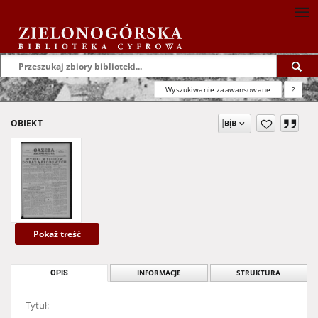
Wyszukiwanie zaawansowane
?
OBIEKT
Pokaż treść
OPIS
INFORMACJE
STRUKTURA
Tytuł: