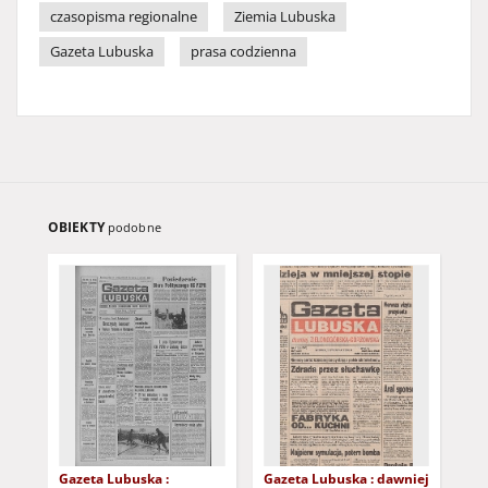
czasopisma regionalne
Ziemia Lubuska
Gazeta Lubuska
prasa codzienna
OBIEKTY
podobne
Gazeta Lubuska :
Gazeta Lubuska : dawniej
Gaz