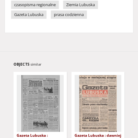
czasopisma regionalne
Ziemia Lubuska
Gazeta Lubuska
prasa codzienna
OBJECTS
similar
Gazeta Lubuska :
Gazeta Lubuska : dawniej
Gaz