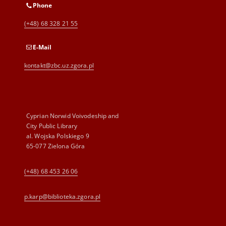
Phone
(+48) 68 328 21 55
E-Mail
kontakt@zbc.uz.zgora.pl
Cyprian Norwid Voivodeship and
City Public Library
al. Wojska Polskiego 9
65-077 Zielona Góra
(+48) 68 453 26 06
p.karp@biblioteka.zgora.pl