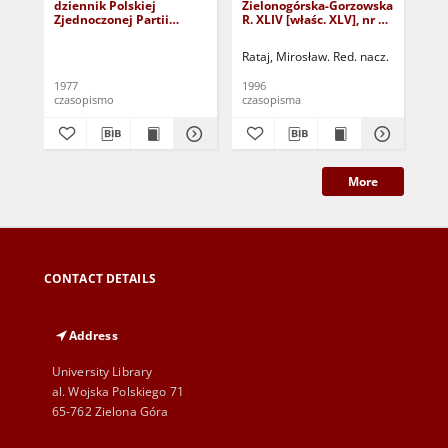
dziennik Polskiej
Zielonogórska-Gorzowska
Zi
Zjednoczonej Partii
R. XLIV [właśc. XLV], nr 52
R. 
Robotniczej : Zielona
(1 marca 1996). - Wyd. 1
(23
Góra - Gorzów R. XXVI Nr
Rataj, Mirosław. Red. nacz.
Rat
43 (23 lutego 1977). -
Wyd. A
1977
1996
199
czasopismo
czasopisma
cza
More
CONTACT DETAILS
Address
University Library
al. Wojska Polskiego 71
65-762 Zielona Góra