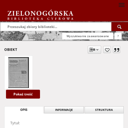
Wyszukiwanie zaawansowane
?
OBIEKT
Pokaż treść
OPIS
INFORMACJE
STRUKTURA
Tytuł: