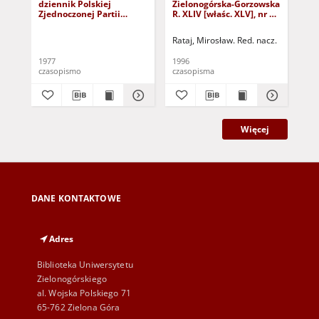
dziennik Polskiej
Zielonogórska-Gorzowska
Zi
Zjednoczonej Partii
R. XLIV [właśc. XLV], nr 52
R. 
Robotniczej : Zielona
(1 marca 1996). - Wyd. 1
(23
Góra - Gorzów R. XXVI Nr
Rataj, Mirosław. Red. nacz.
Rat
43 (23 lutego 1977). -
Wyd. A
1977
1996
199
czasopismo
czasopisma
cza
Więcej
DANE KONTAKTOWE
Adres
Biblioteka Uniwersytetu
Zielonogórskiego
al. Wojska Polskiego 71
65-762 Zielona Góra