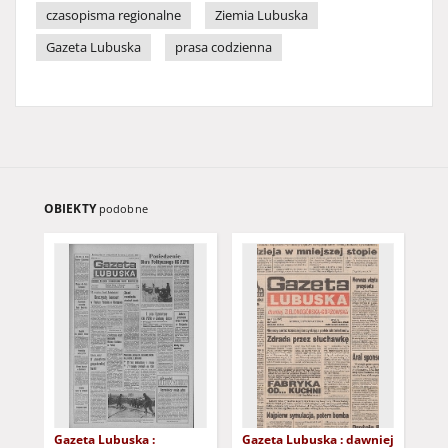
czasopisma regionalne
Ziemia Lubuska
Gazeta Lubuska
prasa codzienna
OBIEKTY
podobne
Gazeta Lubuska :
Gazeta Lubuska : dawniej
Gaz