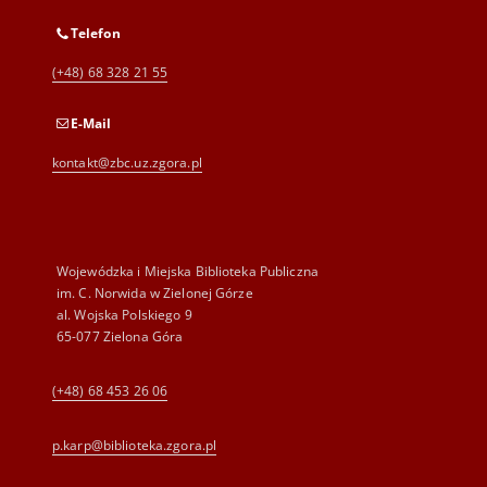
Telefon
(+48) 68 328 21 55
E-Mail
kontakt@zbc.uz.zgora.pl
Wojewódzka i Miejska Biblioteka Publiczna
im. C. Norwida w Zielonej Górze
al. Wojska Polskiego 9
65-077 Zielona Góra
(+48) 68 453 26 06
p.karp@biblioteka.zgora.pl