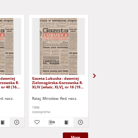
 dawniej
Gazeta Lubuska : dawniej
Gazeta Lubuska : dawn
rzowska R.
Zielonogórska-Gorzowska R.
Zielonogórska-Gorzows
 nr 40 (16
XLIV [właśc. XLV], nr 16 (19
XLI [właśc. XLII], nr 281
yd. 1
stycznia 1996). - Wyd. 1
grudnia 1993). - Wyd 1
ed. nacz.
Rataj, Mirosław. Red. nacz.
Rataj, Mirosław. Red. nac
1996
1993
czasopisma
czasopisma
More