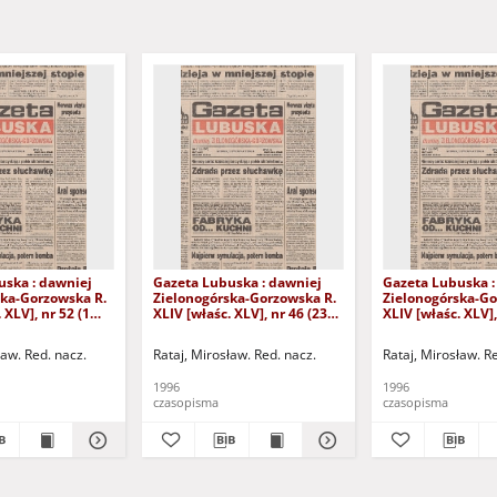
uska : dawniej
Gazeta Lubuska : dawniej
Gazeta Lubuska :
ska-Gorzowska R.
Zielonogórska-Gorzowska R.
Zielonogórska-Go
 XLV], nr 52 (1
XLIV [właśc. XLV], nr 46 (23
XLIV [właśc. XLV],
. - Wyd. 1
lutego 1996). - Wyd. 1
lutego 1996). - W
ław. Red. nacz.
Rataj, Mirosław. Red. nacz.
Rataj, Mirosław. R
1996
1996
czasopisma
czasopisma