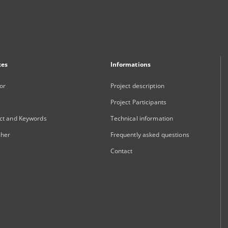
xes
Informations
or
Project description
Project Participants
ct and Keywords
Technical information
sher
Frequently asked questions
Contact