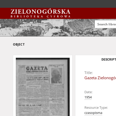
OBJECT
DESCRIPT
Title:
Gazeta Zielonogór
Date:
1954
Resource Type:
czasopisma