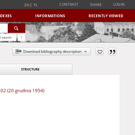
CONTRAST
LOGIN
SHARE
EN
PL
NDEXES
INFORMATIONS
RECENTLY VIEWED
 search
?
Download bibliography description
STRUCTURE
 302 (20 grudnia 1954)