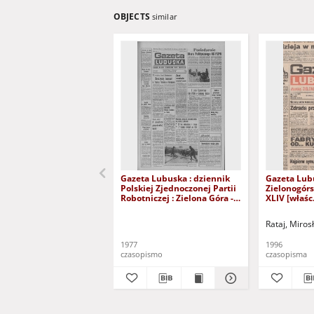
OBJECTS
similar
Gazeta Lubuska : dziennik
Gazeta Lub
Polskiej Zjednoczonej Partii
Zielonogór
Robotniczej : Zielona Góra -
XLIV [właśc.
Gorzów R. XXVI Nr 43 (23
marca 1996)
lutego 1977). - Wyd. A
Rataj, Miros
1977
1996
czasopismo
czasopisma