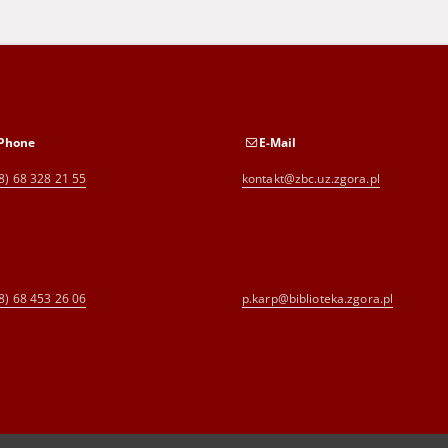
Phone
E-Mail
8) 68 328 21 55
kontakt@zbc.uz.zgora.pl
8) 68 453 26 06
p.karp@biblioteka.zgora.pl