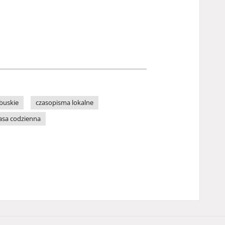
buskie
czasopisma lokalne
asa codzienna