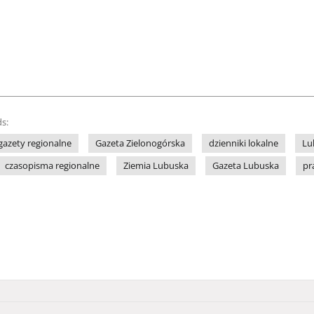
s:
gazety regionalne
Gazeta Zielonogórska
dzienniki lokalne
Lu
czasopisma regionalne
Ziemia Lubuska
Gazeta Lubuska
pr