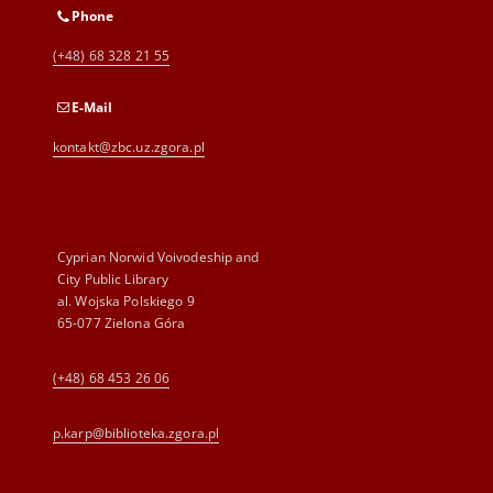
Phone
(+48) 68 328 21 55
E-Mail
kontakt@zbc.uz.zgora.pl
Cyprian Norwid Voivodeship and
City Public Library
al. Wojska Polskiego 9
65-077 Zielona Góra
(+48) 68 453 26 06
p.karp@biblioteka.zgora.pl