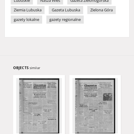
Lubuskie
Nasza Wieś
Gazeta Zielonogórska
Ziemia Lubuska
Gazeta Lubuska
Zielona Góra
gazety lokalne
gazety regionalne
OBJECTS
similar