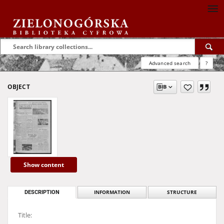
Advanced search
?
OBJECT
Show content
DESCRIPTION
INFORMATION
STRUCTURE
Title: