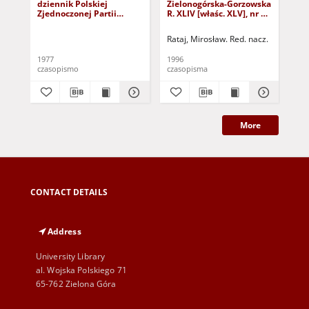
dziennik Polskiej
Zielonogórska-Gorzowska
Zi
Zjednoczonej Partii
R. XLIV [właśc. XLV], nr 52
R. 
Robotniczej : Zielona
(1 marca 1996). - Wyd. 1
(23
Góra - Gorzów R. XXVI Nr
Rataj, Mirosław. Red. nacz.
Rat
43 (23 lutego 1977). -
Wyd. A
1977
1996
199
czasopismo
czasopisma
cza
More
CONTACT DETAILS
Address
University Library
al. Wojska Polskiego 71
65-762 Zielona Góra