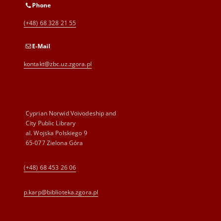
Phone
(+48) 68 328 21 55
E-Mail
kontakt@zbc.uz.zgora.pl
Cyprian Norwid Voivodeship and
City Public Library
al. Wojska Polskiego 9
65-077 Zielona Góra
(+48) 68 453 26 06
p.karp@biblioteka.zgora.pl