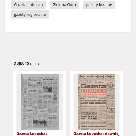
Gazeta Lubuska
Zielona Góra
gazety lokalne
gazety regionalne
OBJECTS
similar
Gazeta Lubuska :
Gazeta Lubuska : dawniej
Gaz