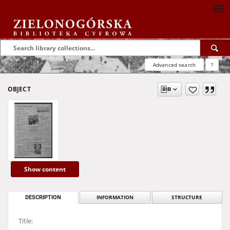
Advanced search
?
OBJECT
Show content
DESCRIPTION
INFORMATION
STRUCTURE
Title: