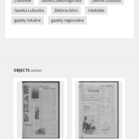
Lubuskie
Gazeta Zielonogórska
Ziemia Lubuska
Gazeta Lubuska
Zielona Góra
niedziela
gazety lokalne
gazety regionalne
OBJECTS
similar