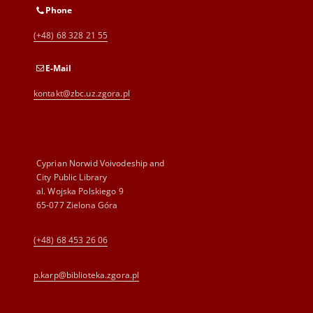
Phone
(+48) 68 328 21 55
E-Mail
kontakt@zbc.uz.zgora.pl
Cyprian Norwid Voivodeship and
City Public Library
al. Wojska Polskiego 9
65-077 Zielona Góra
(+48) 68 453 26 06
p.karp@biblioteka.zgora.pl