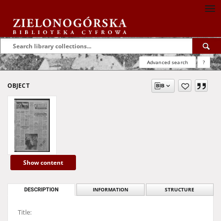
Advanced search
?
OBJECT
Show content
DESCRIPTION
INFORMATION
STRUCTURE
Title: