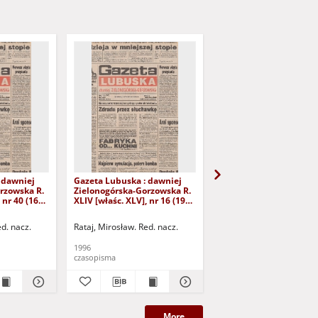
 dawniej
Gazeta Lubuska : dawniej
Gazeta Lubuska : dawn
rzowska R.
Zielonogórska-Gorzowska R.
Zielonogórska-Gorzows
 nr 40 (16
XLIV [właśc. XLV], nr 16 (19
XLI [właśc. XLII], nr 281
yd. 1
stycznia 1996). - Wyd. 1
grudnia 1993). - Wyd 1
ed. nacz.
Rataj, Mirosław. Red. nacz.
Rataj, Mirosław. Red. nac
1996
1993
czasopisma
czasopisma
More