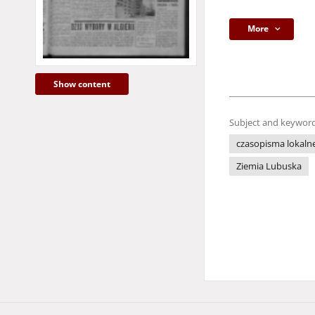
More
Show content
Subject and keyword
czasopisma lokaln
Ziemia Lubuska