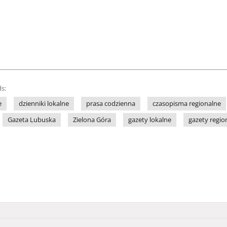
s:
e
dzienniki lokalne
prasa codzienna
czasopisma regionalne
Gazeta Lubuska
Zielona Góra
gazety lokalne
gazety regio