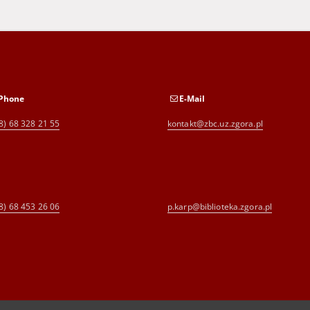
Phone
E-Mail
8) 68 328 21 55
kontakt@zbc.uz.zgora.pl
8) 68 453 26 06
p.karp@biblioteka.zgora.pl