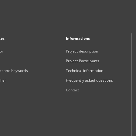
xes
Informations
or
Project description
Project Participants
ct and Keywords
Technical information
sher
Frequently asked questions
Contact