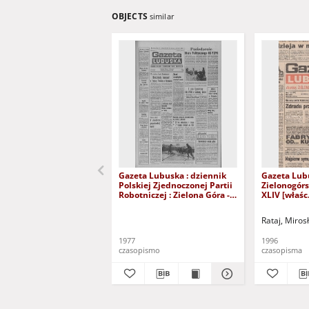
OBJECTS
similar
Gazeta Lubuska : dziennik
Gazeta Lub
Polskiej Zjednoczonej Partii
Zielonogór
Robotniczej : Zielona Góra -
XLIV [właśc.
Gorzów R. XXVI Nr 43 (23
marca 1996)
lutego 1977). - Wyd. A
Rataj, Miros
1977
1996
czasopismo
czasopisma