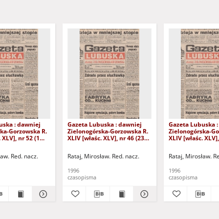
uska : dawniej
Gazeta Lubuska : dawniej
Gazeta Lubuska :
ska-Gorzowska R.
Zielonogórska-Gorzowska R.
Zielonogórska-Go
 XLV], nr 52 (1
XLIV [właśc. XLV], nr 46 (23
XLIV [właśc. XLV],
. - Wyd. 1
lutego 1996). - Wyd. 1
lutego 1996). - W
ław. Red. nacz.
Rataj, Mirosław. Red. nacz.
Rataj, Mirosław. R
1996
1996
czasopisma
czasopisma