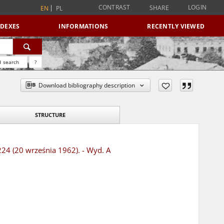
CONTRAST
LOGIN
SHARE
EN
PL
NDEXES
INFORMATIONS
RECENTLY VIEWED
 search
?
Download bibliography description
STRUCTURE
224 (20 września 1962). - Wyd. A