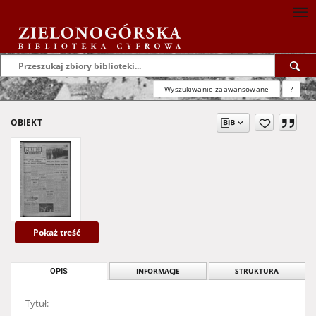
Wyszukiwanie zaawansowane
?
OBIEKT
Pokaż treść
OPIS
INFORMACJE
STRUKTURA
Tytuł: