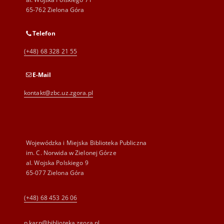
65-762 Zielona Góra
Telefon
(+48) 68 328 21 55
E-Mail
kontakt@zbc.uz.zgora.pl
Wojewódzka i Miejska Biblioteka Publiczna
im. C. Norwida w Zielonej Górze
al. Wojska Polskiego 9
65-077 Zielona Góra
(+48) 68 453 26 06
p.karp@biblioteka.zgora.pl