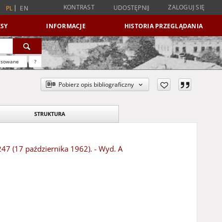
KONTRAST
ZALOGUJ SIĘ
UDOSTĘPNIJ
PL
EN
SY
INFORMACJE
HISTORIA PRZEGLĄDANIA
nsowane
?
Pobierz opis bibliograficzny
STRUKTURA
247 (17 października 1962). - Wyd. A