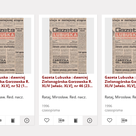
uska : dawniej
Gazeta Lubuska : dawniej
Gazeta Lubuska :
ska-Gorzowska R.
Zielonogórska-Gorzowska R.
Zielonogórska-Go
 XLV], nr 52 (1
XLIV [właśc. XLV], nr 46 (23
XLIV [właśc. XLV],
. - Wyd. 1
lutego 1996). - Wyd. 1
lutego 1996). - W
ław. Red. nacz.
Rataj, Mirosław. Red. nacz.
Rataj, Mirosław. R
1996
1996
czasopisma
czasopisma