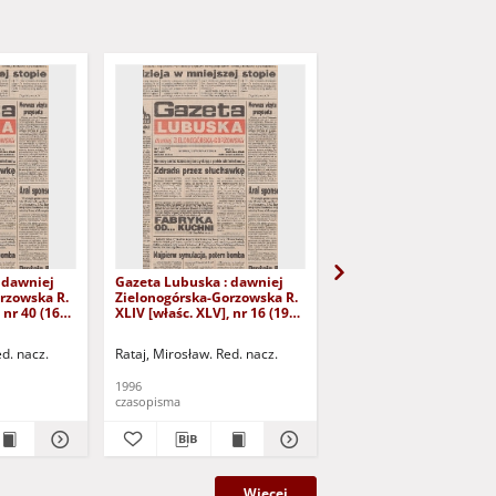
 dawniej
Gazeta Lubuska : dawniej
Gazeta Lubuska : dawn
rzowska R.
Zielonogórska-Gorzowska R.
Zielonogórska-Gorzows
 nr 40 (16
XLIV [właśc. XLV], nr 16 (19
XLI [właśc. XLII], nr 281
yd. 1
stycznia 1996). - Wyd. 1
grudnia 1993). - Wyd 1
ed. nacz.
Rataj, Mirosław. Red. nacz.
Rataj, Mirosław. Red. nac
1996
1993
czasopisma
czasopisma
Więcej