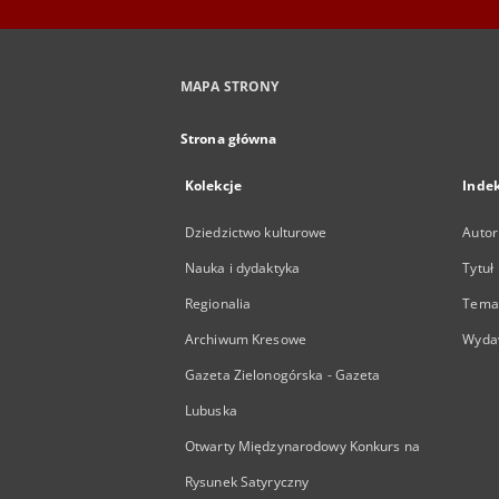
MAPA STRONY
Strona główna
Kolekcje
Inde
Dziedzictwo kulturowe
Autor
Nauka i dydaktyka
Tytuł
Regionalia
Temat
Archiwum Kresowe
Wyda
Gazeta Zielonogórska - Gazeta
Lubuska
Otwarty Międzynarodowy Konkurs na
Rysunek Satyryczny