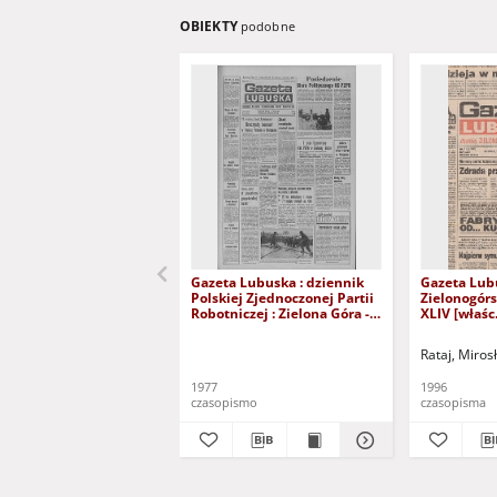
OBIEKTY
podobne
Gazeta Lubuska : dziennik
Gazeta Lub
Polskiej Zjednoczonej Partii
Zielonogór
Robotniczej : Zielona Góra -
XLIV [właśc.
Gorzów R. XXVI Nr 43 (23
marca 1996)
lutego 1977). - Wyd. A
Rataj, Miros
1977
1996
czasopismo
czasopisma