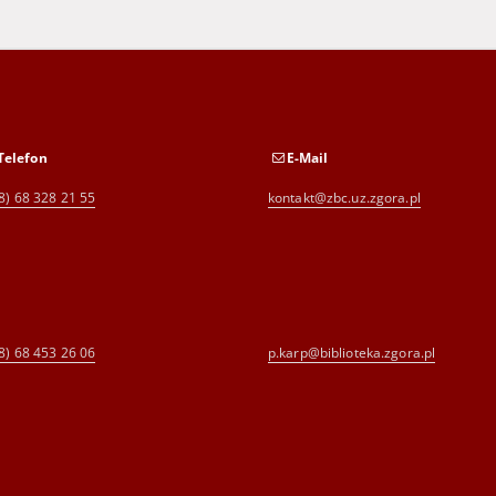
Telefon
E-Mail
8) 68 328 21 55
kontakt@zbc.uz.zgora.pl
8) 68 453 26 06
p.karp@biblioteka.zgora.pl