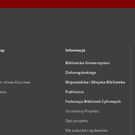
ksy
Informacje
Biblioteka Uniwersytetu
Zielonogórskiego
 i słowa kluczowe
Wojewódzka i Miejska Biblioteka
wca
Publiczna
Federacja Bibliotek Cyfrowych
Uczestnicy Projektu
Opis projektu
Dla autorów i wydawców