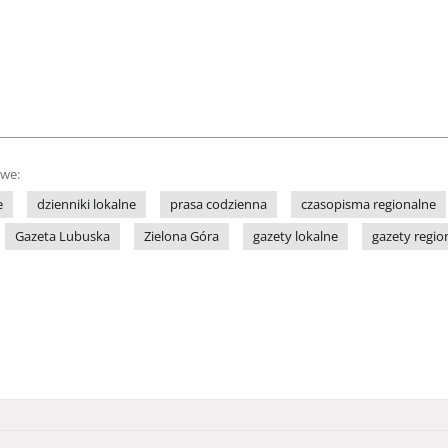
owe:
e
dzienniki lokalne
prasa codzienna
czasopisma regionalne
Gazeta Lubuska
Zielona Góra
gazety lokalne
gazety regio