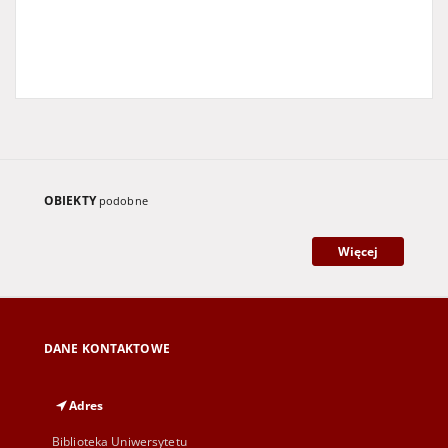
Lubuskie
Gazeta Zielonogórska
Ziemia Lubuska
Gazeta Lubuska
Zielona Góra
gazety lokalne
gazety regionalne
OBIEKTY
podobne