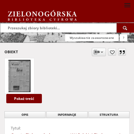
Wyszukiwanie zaawansowane
?
OBIEKT
Pokaż treść
OPIS
INFORMACJE
STRUKTURA
Tytuł: