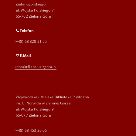
Gazeta Lubuska :
Gazeta Lubuska : dawniej
Gaz
dziennik Polskiej
Zielonogórska-Gorzowska
Zi
Zjednoczonej Partii
R. XLIV [właśc. XLV], nr 52
R. 
Robotniczej : Zielona
(1 marca 1996). - Wyd. 1
(23
Góra - Gorzów R. XXVI Nr
Rataj, Mirosław. Red. nacz.
Rat
43 (23 lutego 1977). -
Wyd. A
1977
1996
199
czasopismo
czasopisma
cza
Więcej
DANE KONTAKTOWE
Adres
Biblioteka Uniwersytetu
Zielonogórskiego
al. Wojska Polskiego 71