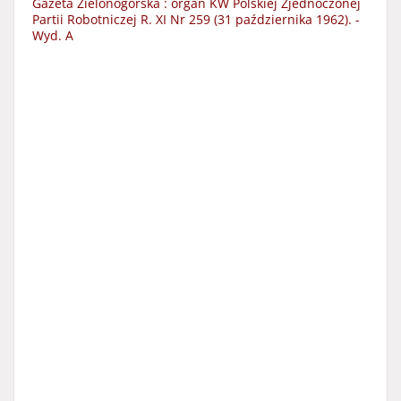
Gazeta Zielonogórska : organ KW Polskiej Zjednoczonej
Partii Robotniczej R. XI Nr 259 (31 października 1962). -
Wyd. A
Data wydania:
1962
Typ zasobu:
czasopisma
Więcej
Temat i słowa kluczowe:
czasopisma lokalne
dzienniki lokalne
prasa codzienna
czasopisma regionalne