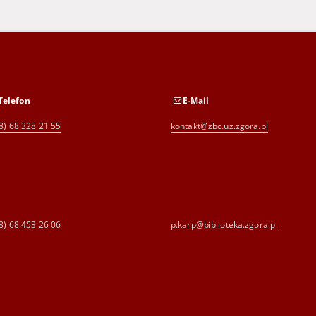
Telefon
E-Mail
8) 68 328 21 55
kontakt@zbc.uz.zgora.pl
8) 68 453 26 06
p.karp@biblioteka.zgora.pl