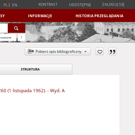
KONTRAST
ZALOGUJ SIĘ
UDOSTĘPNIJ
PL
EN
SY
INFORMACJE
HISTORIA PRZEGLĄDANIA
nsowane
?
Pobierz opis bibliograficzny
STRUKTURA
260 (1 listopada 1962). - Wyd. A