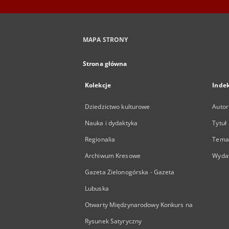
MAPA STRONY
Strona główna
Kolekcje
Inde
Dziedzictwo kulturowe
Autor
Nauka i dydaktyka
Tytuł
Regionalia
Temat
Archiwum Kresowe
Wyda
Gazeta Zielonogórska - Gazeta
Lubuska
Otwarty Międzynarodowy Konkurs na
Rysunek Satyryczny