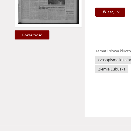
Więcej
Pokaż treść
Temat i słowa klucz
czasopisma lokaln
Ziemia Lubuska