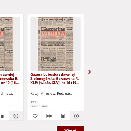
 dawniej
Gazeta Lubuska : dawniej
Gazeta Lubuska : dawn
rzowska R.
Zielonogórska-Gorzowska R.
Zielonogórska-Gorzows
 nr 40 (16
XLIV [właśc. XLV], nr 16 (19
XLI [właśc. XLII], nr 281
yd. 1
stycznia 1996). - Wyd. 1
grudnia 1993). - Wyd 1
ed. nacz.
Rataj, Mirosław. Red. nacz.
Rataj, Mirosław. Red. nac
1996
1993
czasopisma
czasopisma
Więcej