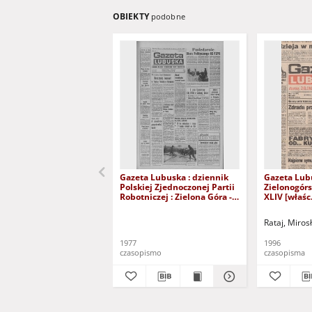
OBIEKTY
podobne
Gazeta Lubuska : dziennik
Gazeta Lub
Polskiej Zjednoczonej Partii
Zielonogór
Robotniczej : Zielona Góra -
XLIV [właśc.
Gorzów R. XXVI Nr 43 (23
marca 1996)
lutego 1977). - Wyd. A
Rataj, Miros
1977
1996
czasopismo
czasopisma