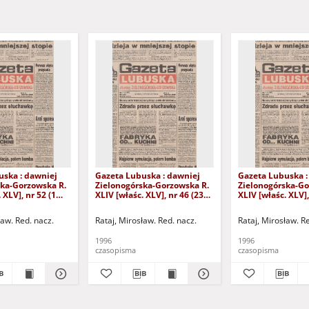
uska : dawniej
Gazeta Lubuska : dawniej
Gazeta Lubuska :
ska-Gorzowska R.
Zielonogórska-Gorzowska R.
Zielonogórska-Go
 XLV], nr 52 (1
XLIV [właśc. XLV], nr 46 (23
XLIV [właśc. XLV],
. - Wyd. 1
lutego 1996). - Wyd. 1
lutego 1996). - W
ław. Red. nacz.
Rataj, Mirosław. Red. nacz.
Rataj, Mirosław. R
1996
1996
czasopisma
czasopisma