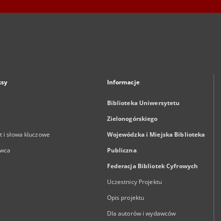
ksy
Informacje
Biblioteka Uniwersytetu
Zielonogórskiego
 i słowa kluczowe
Wojewódzka i Miejska Biblioteka
wca
Publiczna
Federacja Bibliotek Cyfrowych
Uczestnicy Projektu
Opis projektu
Dla autorów i wydawców