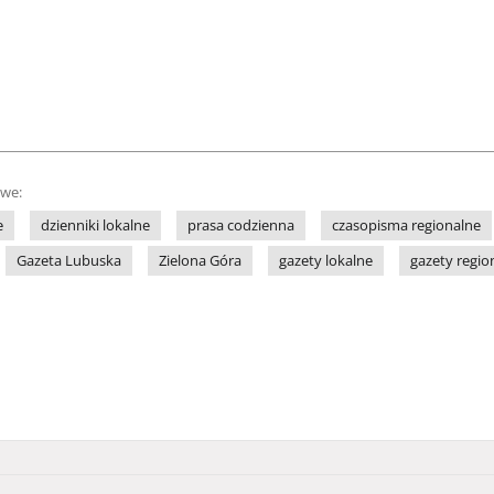
owe:
e
dzienniki lokalne
prasa codzienna
czasopisma regionalne
Gazeta Lubuska
Zielona Góra
gazety lokalne
gazety regio