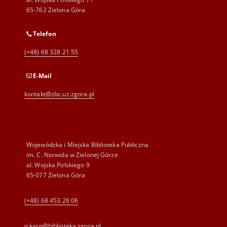
65-762 Zielona Góra
Telefon
(+48) 68 328 21 55
E-Mail
kontakt@zbc.uz.zgora.pl
Wojewódzka i Miejska Biblioteka Publiczna
im. C. Norwida w Zielonej Górze
al. Wojska Polskiego 9
65-077 Zielona Góra
(+48) 68 453 26 06
p.karp@biblioteka.zgora.pl