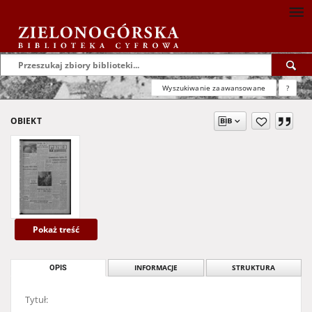
Wyszukiwanie zaawansowane
?
OBIEKT
Pokaż treść
OPIS
INFORMACJE
STRUKTURA
Tytuł: