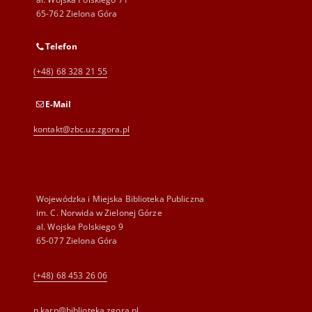
65-762 Zielona Góra
Telefon
(+48) 68 328 21 55
E-Mail
kontakt@zbc.uz.zgora.pl
Wojewódzka i Miejska Biblioteka Publiczna
im. C. Norwida w Zielonej Górze
al. Wojska Polskiego 9
65-077 Zielona Góra
(+48) 68 453 26 06
p.karp@biblioteka.zgora.pl