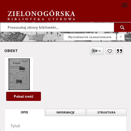
Wyszukiwanie zaawansowane
?
OBIEKT
Pokaż treść
OPIS
INFORMACJE
STRUKTURA
Tytuł: