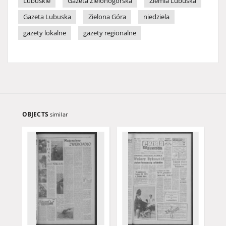
Lubuskie
Gazeta Zielonogórska
Ziemia Lubuska
Gazeta Lubuska
Zielona Góra
niedziela
gazety lokalne
gazety regionalne
OBJECTS
similar