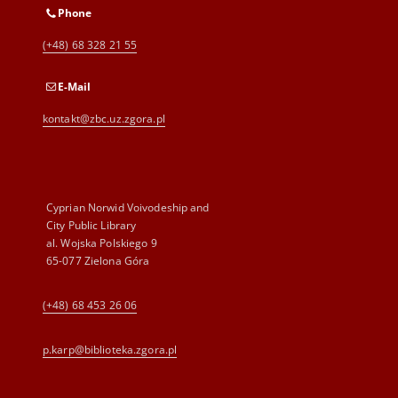
Phone
(+48) 68 328 21 55
E-Mail
kontakt@zbc.uz.zgora.pl
Cyprian Norwid Voivodeship and
City Public Library
al. Wojska Polskiego 9
65-077 Zielona Góra
(+48) 68 453 26 06
p.karp@biblioteka.zgora.pl