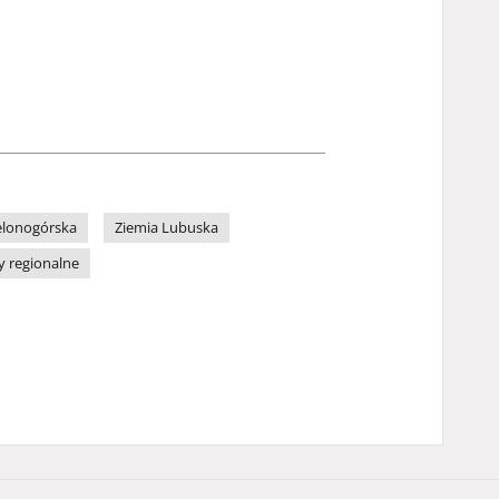
elonogórska
Ziemia Lubuska
y regionalne