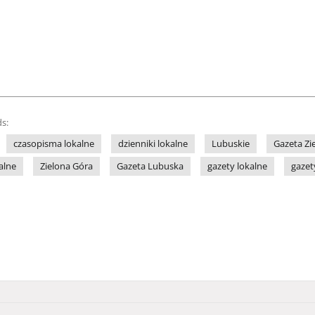
s:
czasopisma lokalne
dzienniki lokalne
Lubuskie
Gazeta Zi
alne
Zielona Góra
Gazeta Lubuska
gazety lokalne
gazet