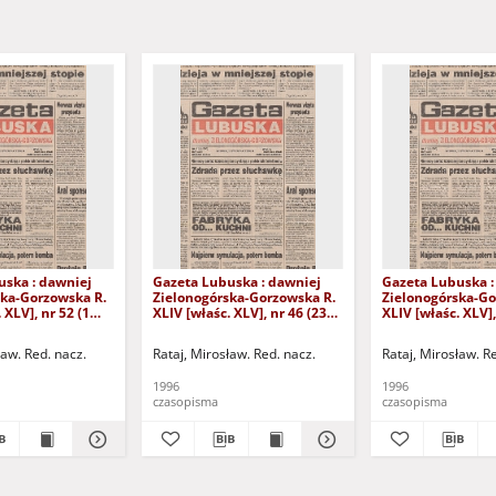
uska : dawniej
Gazeta Lubuska : dawniej
Gazeta Lubuska :
ska-Gorzowska R.
Zielonogórska-Gorzowska R.
Zielonogórska-Go
 XLV], nr 52 (1
XLIV [właśc. XLV], nr 46 (23
XLIV [właśc. XLV],
. - Wyd. 1
lutego 1996). - Wyd. 1
lutego 1996). - W
ław. Red. nacz.
Rataj, Mirosław. Red. nacz.
Rataj, Mirosław. R
1996
1996
czasopisma
czasopisma