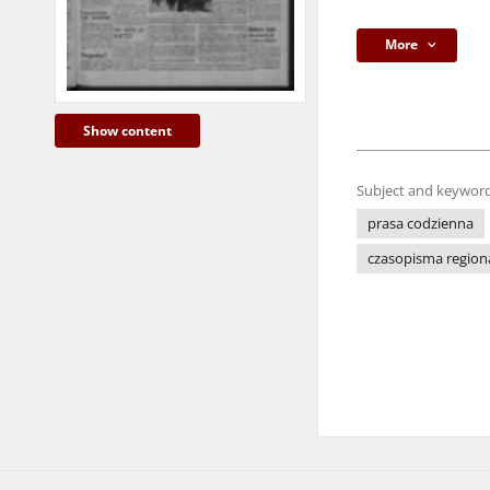
More
Show content
Subject and keyword
prasa codzienna
czasopisma region