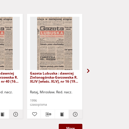
 dawniej
Gazeta Lubuska : dawniej
Gazeta Lubuska : dawn
rzowska R.
Zielonogórska-Gorzowska R.
Zielonogórska-Gorzows
 nr 40 (16
XLIV [właśc. XLV], nr 16 (19
XLI [właśc. XLII], nr 281
yd. 1
stycznia 1996). - Wyd. 1
grudnia 1993). - Wyd 1
ed. nacz.
Rataj, Mirosław. Red. nacz.
Rataj, Mirosław. Red. nac
1996
1993
czasopisma
czasopisma
More