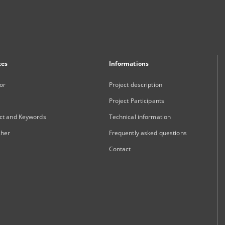
xes
Informations
or
Project description
Project Participants
ct and Keywords
Technical information
sher
Frequently asked questions
Contact