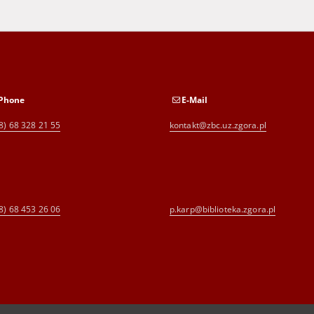
Phone
E-Mail
8) 68 328 21 55
kontakt@zbc.uz.zgora.pl
8) 68 453 26 06
p.karp@biblioteka.zgora.pl