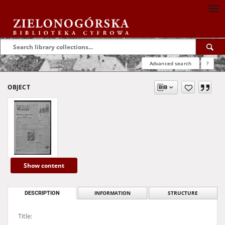
Advanced search
?
OBJECT
Show content
DESCRIPTION
INFORMATION
STRUCTURE
Title: