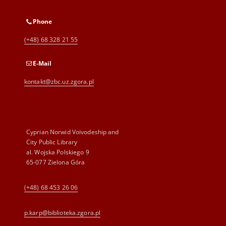
Phone
(+48) 68 328 21 55
E-Mail
kontakt@zbc.uz.zgora.pl
Cyprian Norwid Voivodeship and
City Public Library
al. Wojska Polskiego 9
65-077 Zielona Góra
(+48) 68 453 26 06
p.karp@biblioteka.zgora.pl