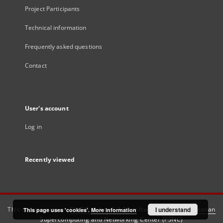
Project Participants
Technical information
Frequently asked questions
Contact
User's account
Log in
Recently viewed
This service runs on
DInGO dLibra 6.3.21
software created by
I understand
Poznan
This page uses 'cookies'.
More information
Supercomputing and Networking Center (PSNC)