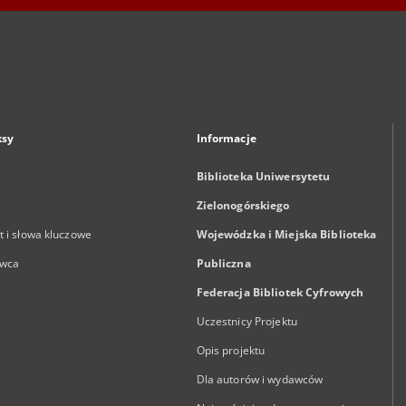
ksy
Informacje
Biblioteka Uniwersytetu
Zielonogórskiego
 i słowa kluczowe
Wojewódzka i Miejska Biblioteka
wca
Publiczna
Federacja Bibliotek Cyfrowych
Uczestnicy Projektu
Opis projektu
Dla autorów i wydawców