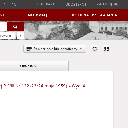
KONTRAST
ZALOGUJ SIĘ
UDOSTĘPNIJ
PL
EN
SY
INFORMACJE
HISTORIA PRZEGLĄDANIA
nsowane
?
Pobierz opis bibliograficzny
STRUKTURA
j R. VIII Nr 122 (23/24 maja 1959). - Wyd. A