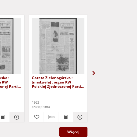
ska :
Gazeta Zielonogórska :
Gazeta Zielonogórska :
an KW
[niedziela] : organ KW
[niedziela] : organ KW
onej Partii
Polskiej Zjednoczonej Partii
Polskiej Zjednoczonej P
 Nr 28 (2/3
Robotniczej R. XII Nr 16
Robotniczej R. XII Nr 1
yd. A]
(19/20 stycznia 1963). - [Wyd.
(12/13 stycznia 1963). 
A]
A
1963
1963
czasopisma
czasopisma
Więcej