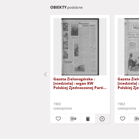
OBIEKTY
podobne
Gazeta Zielonogórska :
Gazeta Ziel
[niedziela] : organ KW
[niedziela]
Polskiej Zjednoczonej Partii
Polskiej Zj
Robotniczej R. XII Nr 40
Robotniczej
(16/17 lutego 1963). - [Wyd.
(15/16 czer
A]
A]
1963
1963
czasopisma
czasopisma