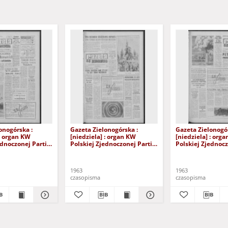
onogórska :
Gazeta Zielonogórska :
Gazeta Zielonogór
 : organ KW
[niedziela] : organ KW
[niedziela] : org
ednoczonej Partii
Polskiej Zjednoczonej Partii
Polskiej Zjednocz
 R. XII Nr 141
Robotniczej R. XII Nr 34 (9/10
Robotniczej R. XII
wca 1963). - [Wyd.
lutego 1963). - Wyd. A
lutego 1963). - [W
1963
1963
czasopisma
czasopisma