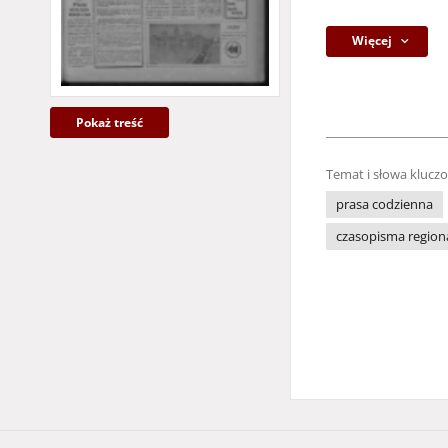
Więcej
Pokaż treść
Temat i słowa klucz
prasa codzienna
czasopisma region