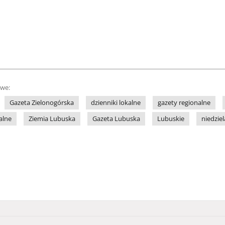
owe:
Gazeta Zielonogórska
dzienniki lokalne
gazety regionalne
alne
Ziemia Lubuska
Gazeta Lubuska
Lubuskie
niedziel