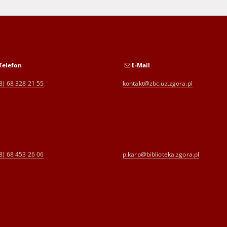
Telefon
E-Mail
8) 68 328 21 55
kontakt@zbc.uz.zgora.pl
8) 68 453 26 06
p.karp@biblioteka.zgora.pl