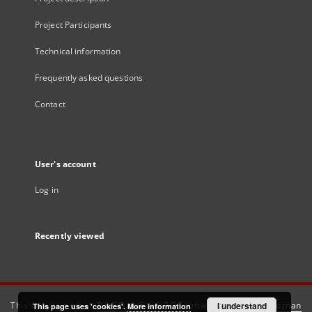
Project Participants
Technical information
Frequently asked questions
Contact
User's account
Log in
Recently viewed
This service runs on
DInGO dLibra 6.3.21
software created by
I understand
Poznan
This page uses 'cookies'.
More information