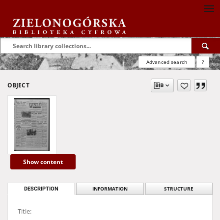
Advanced search
?
OBJECT
Show content
DESCRIPTION
INFORMATION
STRUCTURE
Title: