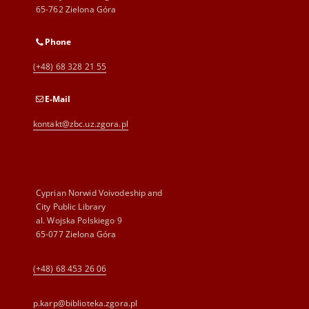
65-762 Zielona Góra
Phone
(+48) 68 328 21 55
E-Mail
kontakt@zbc.uz.zgora.pl
Cyprian Norwid Voivodeship and
City Public Library
al. Wojska Polskiego 9
65-077 Zielona Góra
(+48) 68 453 26 06
p.karp@biblioteka.zgora.pl