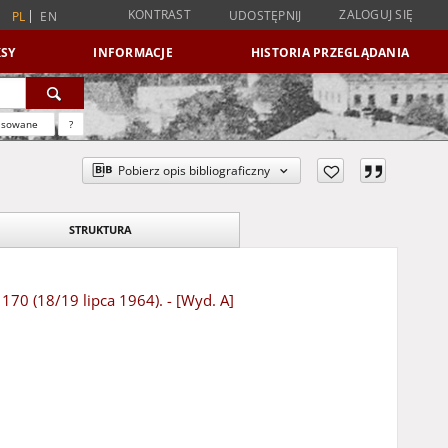
KONTRAST
ZALOGUJ SIĘ
UDOSTĘPNIJ
PL
EN
SY
INFORMACJE
HISTORIA PRZEGLĄDANIA
nsowane
?
Pobierz opis bibliograficzny
STRUKTURA
 170 (18/19 lipca 1964). - [Wyd. A]