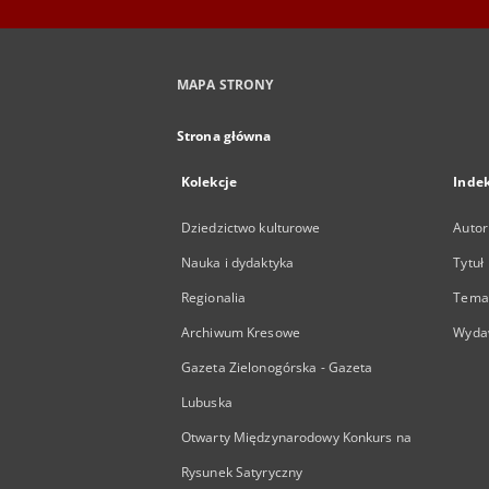
MAPA STRONY
Strona główna
Kolekcje
Inde
Dziedzictwo kulturowe
Autor
Nauka i dydaktyka
Tytuł
Regionalia
Temat
Archiwum Kresowe
Wyda
Gazeta Zielonogórska - Gazeta
Lubuska
Otwarty Międzynarodowy Konkurs na
Rysunek Satyryczny