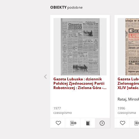
OBIEKTY
podobne
Gazeta Lubuska : dziennik
Gazeta Lub
Polskiej Zjednoczonej Partii
Zielonogór
Robotniczej : Zielona Góra -
XLIV [właśc.
Gorzów R. XXVI Nr 43 (23
marca 1996)
lutego 1977). - Wyd. A
Rataj, Miros
1977
1996
czasopismo
czasopisma