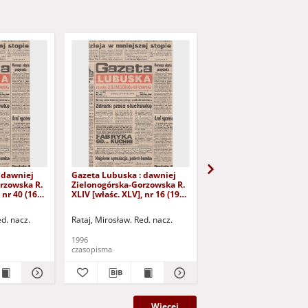
 dawniej
Gazeta Lubuska : dawniej
Gazeta Lubuska : dawn
rzowska R.
Zielonogórska-Gorzowska R.
Zielonogórska-Gorzows
 nr 40 (16
XLIV [właśc. XLV], nr 16 (19
XLI [właśc. XLII], nr 281
yd. 1
stycznia 1996). - Wyd. 1
grudnia 1993). - Wyd 1
ed. nacz.
Rataj, Mirosław. Red. nacz.
Rataj, Mirosław. Red. nac
1996
1993
czasopisma
czasopisma
Więcej