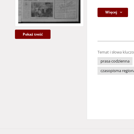
Więcej
Pokaż treść
Temat i słowa klucz
prasa codzienna
czasopisma region