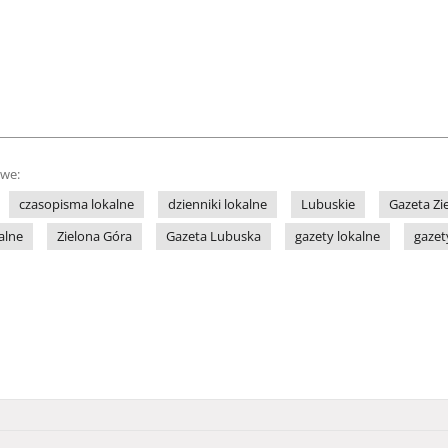
owe:
czasopisma lokalne
dzienniki lokalne
Lubuskie
Gazeta Zi
alne
Zielona Góra
Gazeta Lubuska
gazety lokalne
gazet