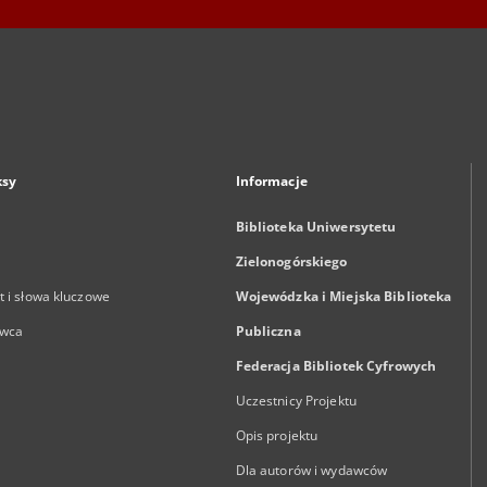
ksy
Informacje
Biblioteka Uniwersytetu
Zielonogórskiego
 i słowa kluczowe
Wojewódzka i Miejska Biblioteka
wca
Publiczna
Federacja Bibliotek Cyfrowych
Uczestnicy Projektu
Opis projektu
Dla autorów i wydawców