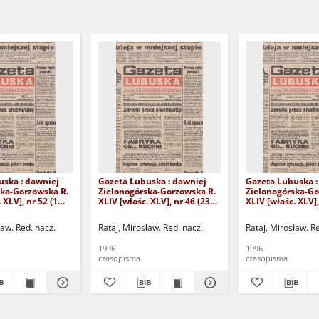
uska : dawniej
Gazeta Lubuska : dawniej
Gazeta Lubuska :
ska-Gorzowska R.
Zielonogórska-Gorzowska R.
Zielonogórska-Go
 XLV], nr 52 (1
XLIV [właśc. XLV], nr 46 (23
XLIV [właśc. XLV],
. - Wyd. 1
lutego 1996). - Wyd. 1
lutego 1996). - W
ław. Red. nacz.
Rataj, Mirosław. Red. nacz.
Rataj, Mirosław. R
1996
1996
czasopisma
czasopisma