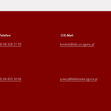
Telefon
E-Mail
8) 68 328 21 55
kontakt@zbc.uz.zgora.pl
8) 68 453 26 06
p.karp@biblioteka.zgora.pl