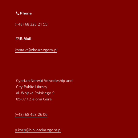
Phone
(+48) 68 328 21 55
E-Mail
kontakt@zbc.uz.zgora.pl
Cyprian Norwid Voivodeship and
City Public Library
al. Wojska Polskiego 9
65-077 Zielona Góra
(+48) 68 453 26 06
p.karp@biblioteka.zgora.pl