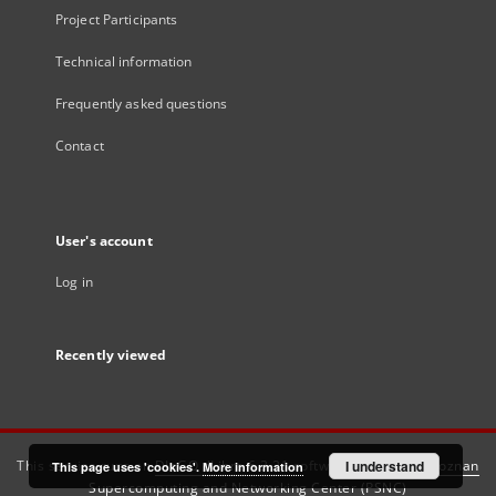
Project Participants
Technical information
Frequently asked questions
Contact
User's account
Log in
Recently viewed
This service runs on
DInGO dLibra 6.3.21
software created by
I understand
Poznan
This page uses 'cookies'.
More information
Supercomputing and Networking Center (PSNC)