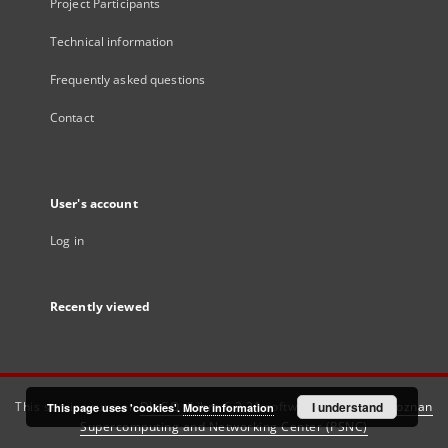
Project Participants
Technical information
Frequently asked questions
Contact
User's account
Log in
Recently viewed
This service runs on
DInGO dLibra 6.3.21
software created by
I understand
Poznan
This page uses 'cookies'.
More information
Supercomputing and Networking Center (PSNC)