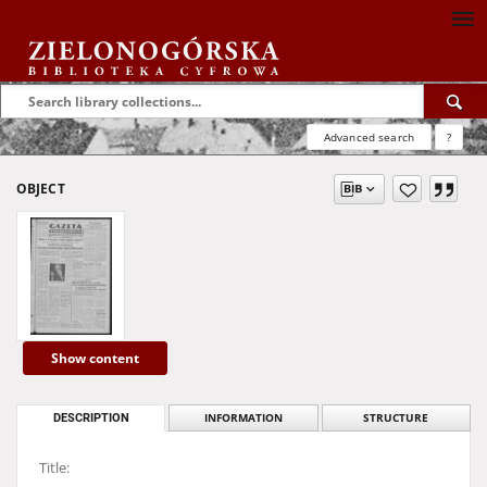
Advanced search
?
OBJECT
Show content
DESCRIPTION
INFORMATION
STRUCTURE
Title: