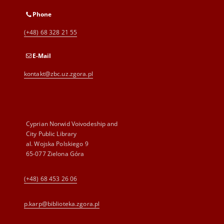
Phone
(+48) 68 328 21 55
E-Mail
kontakt@zbc.uz.zgora.pl
Cyprian Norwid Voivodeship and
City Public Library
al. Wojska Polskiego 9
65-077 Zielona Góra
(+48) 68 453 26 06
p.karp@biblioteka.zgora.pl