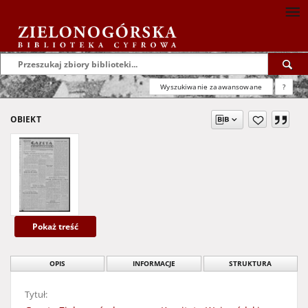
Wyszukiwanie zaawansowane
?
OBIEKT
Pokaż treść
OPIS
INFORMACJE
STRUKTURA
Tytuł: