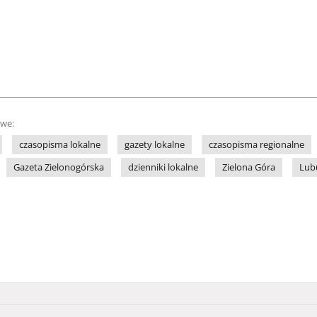
owe:
czasopisma lokalne
gazety lokalne
czasopisma regionalne
Gazeta Zielonogórska
dzienniki lokalne
Zielona Góra
Lub