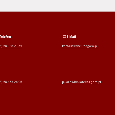
Telefon
E-Mail
8) 68 328 21 55
kontakt@zbc.uz.zgora.pl
8) 68 453 26 06
p.karp@biblioteka.zgora.pl