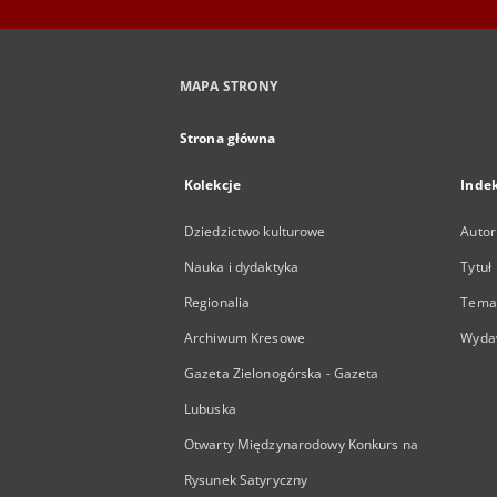
MAPA STRONY
Strona główna
Kolekcje
Inde
Dziedzictwo kulturowe
Autor
Nauka i dydaktyka
Tytuł
Regionalia
Temat
Archiwum Kresowe
Wyda
Gazeta Zielonogórska - Gazeta
Lubuska
Otwarty Międzynarodowy Konkurs na
Rysunek Satyryczny