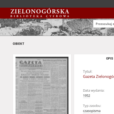
OBIEKT
OPIS
Tytuł:
Gazeta Zielonogór
Data wydania:
1952
Typ zasobu:
czasopisma