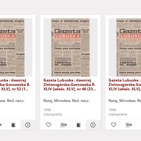
uska : dawniej
Gazeta Lubuska : dawniej
Gazeta Lubuska :
ska-Gorzowska R.
Zielonogórska-Gorzowska R.
Zielonogórska-Go
 XLV], nr 52 (1
XLIV [właśc. XLV], nr 46 (23
XLIV [właśc. XLV],
. - Wyd. 1
lutego 1996). - Wyd. 1
lutego 1996). - W
ław. Red. nacz.
Rataj, Mirosław. Red. nacz.
Rataj, Mirosław. R
1996
1996
czasopisma
czasopisma