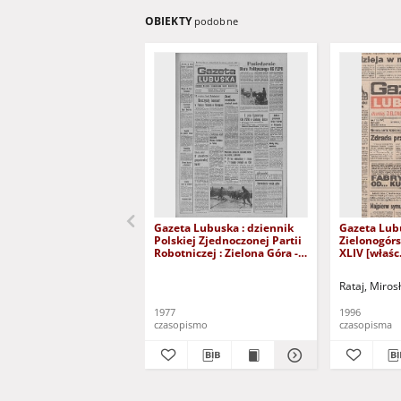
OBIEKTY
podobne
Gazeta Lubuska : dziennik
Gazeta Lub
Polskiej Zjednoczonej Partii
Zielonogór
Robotniczej : Zielona Góra -
XLIV [właśc.
Gorzów R. XXVI Nr 43 (23
marca 1996)
lutego 1977). - Wyd. A
Rataj, Miros
1977
1996
czasopismo
czasopisma