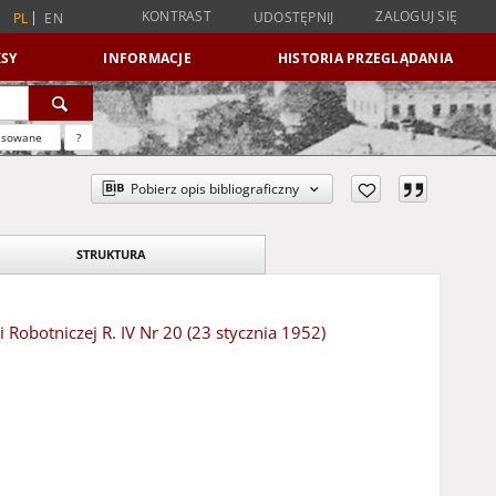
KONTRAST
ZALOGUJ SIĘ
UDOSTĘPNIJ
PL
EN
SY
INFORMACJE
HISTORIA PRZEGLĄDANIA
nsowane
?
Pobierz opis bibliograficzny
STRUKTURA
Robotniczej R. IV Nr 20 (23 stycznia 1952)