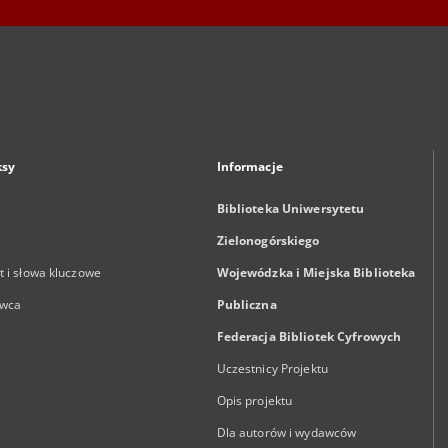
ksy
Informacje
Biblioteka Uniwersytetu
Zielonogórskiego
 i słowa kluczowe
Wojewódzka i Miejska Biblioteka
wca
Publiczna
Federacja Bibliotek Cyfrowych
Uczestnicy Projektu
Opis projektu
Dla autorów i wydawców