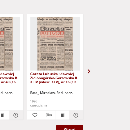
 dawniej
Gazeta Lubuska : dawniej
Gazeta Lubuska : dawn
rzowska R.
Zielonogórska-Gorzowska R.
Zielonogórska-Gorzows
 nr 40 (16
XLIV [właśc. XLV], nr 16 (19
XLI [właśc. XLII], nr 281
yd. 1
stycznia 1996). - Wyd. 1
grudnia 1993). - Wyd 1
ed. nacz.
Rataj, Mirosław. Red. nacz.
Rataj, Mirosław. Red. nac
1996
1993
czasopisma
czasopisma
Więcej