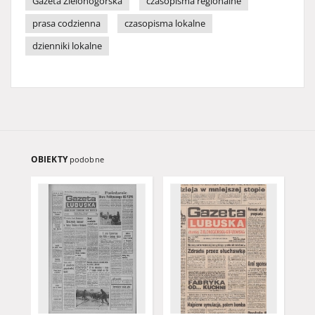
Gazeta Zielonogórska
czasopisma regionalne
prasa codzienna
czasopisma lokalne
dzienniki lokalne
OBIEKTY
podobne