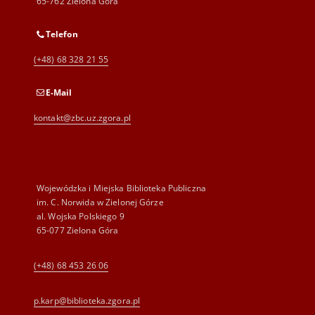
65-762 Zielona Góra
Telefon
(+48) 68 328 21 55
E-Mail
kontakt@zbc.uz.zgora.pl
Wojewódzka i Miejska Biblioteka Publiczna
im. C. Norwida w Zielonej Górze
al. Wojska Polskiego 9
65-077 Zielona Góra
(+48) 68 453 26 06
p.karp@biblioteka.zgora.pl