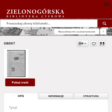
Wyszukiwanie zaawansowane
?
OBIEKT
Pokaż treść
OPIS
INFORMACJE
STRUKTURA
Tytuł: