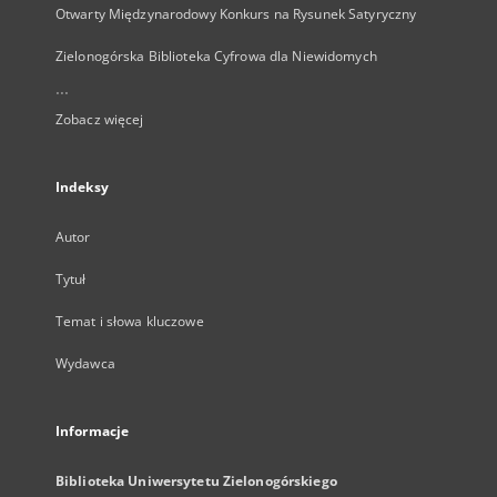
Otwarty Międzynarodowy Konkurs na Rysunek Satyryczny
Zielonogórska Biblioteka Cyfrowa dla Niewidomych
...
Zobacz więcej
Indeksy
Autor
Tytuł
Temat i słowa kluczowe
Wydawca
Informacje
Biblioteka Uniwersytetu Zielonogórskiego