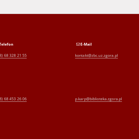
Telefon
E-Mail
8) 68 328 21 55
kontakt@zbc.uz.zgora.pl
8) 68 453 26 06
p.karp@biblioteka.zgora.pl