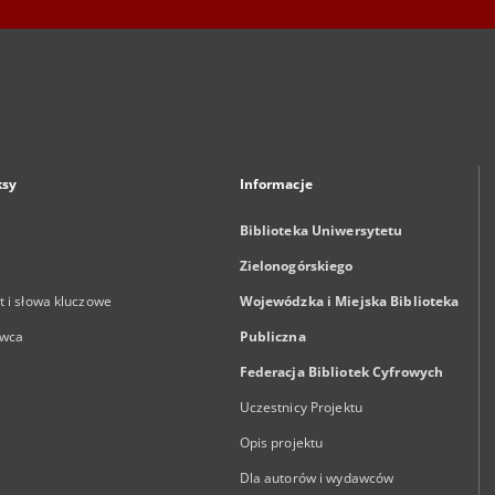
ksy
Informacje
Biblioteka Uniwersytetu
Zielonogórskiego
 i słowa kluczowe
Wojewódzka i Miejska Biblioteka
wca
Publiczna
Federacja Bibliotek Cyfrowych
Uczestnicy Projektu
Opis projektu
Dla autorów i wydawców