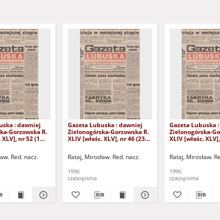
uska : dawniej
Gazeta Lubuska : dawniej
Gazeta Lubuska :
ska-Gorzowska R.
Zielonogórska-Gorzowska R.
Zielonogórska-Go
 XLV], nr 52 (1
XLIV [właśc. XLV], nr 46 (23
XLIV [właśc. XLV],
. - Wyd. 1
lutego 1996). - Wyd. 1
lutego 1996). - W
ław. Red. nacz.
Rataj, Mirosław. Red. nacz.
Rataj, Mirosław. R
1996
1996
czasopisma
czasopisma