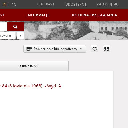
KONTRAST
ZALOGUJ SIĘ
UDOSTĘPNIJ
PL
EN
SY
INFORMACJE
HISTORIA PRZEGLĄDANIA
nsowane
?
Pobierz opis bibliograficzny
STRUKTURA
r 84 (8 kwietnia 1968). - Wyd. A