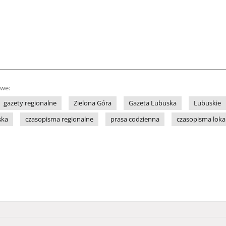
owe:
gazety regionalne
Zielona Góra
Gazeta Lubuska
Lubuskie
ska
czasopisma regionalne
prasa codzienna
czasopisma loka