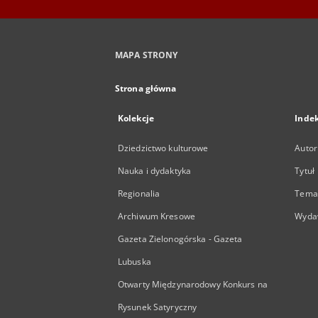
MAPA STRONY
Strona główna
Kolekcje
Inde
Dziedzictwo kulturowe
Autor
Nauka i dydaktyka
Tytuł
Regionalia
Temat
Archiwum Kresowe
Wyda
Gazeta Zielonogórska - Gazeta
Lubuska
Otwarty Międzynarodowy Konkurs na
Rysunek Satyryczny