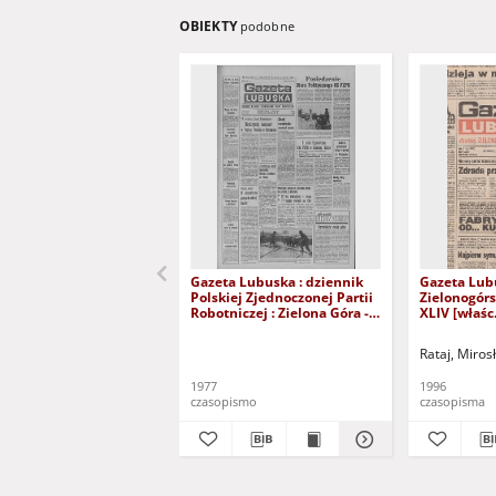
OBIEKTY
podobne
Gazeta Lubuska : dziennik
Gazeta Lub
Polskiej Zjednoczonej Partii
Zielonogór
Robotniczej : Zielona Góra -
XLIV [właśc.
Gorzów R. XXVI Nr 43 (23
marca 1996)
lutego 1977). - Wyd. A
Rataj, Miros
1977
1996
czasopismo
czasopisma