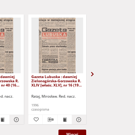
 dawniej
Gazeta Lubuska : dawniej
Gazeta Lubuska : dawn
rzowska R.
Zielonogórska-Gorzowska R.
Zielonogórska-Gorzows
 nr 40 (16
XLIV [właśc. XLV], nr 16 (19
XLI [właśc. XLII], nr 281
yd. 1
stycznia 1996). - Wyd. 1
grudnia 1993). - Wyd 1
ed. nacz.
Rataj, Mirosław. Red. nacz.
Rataj, Mirosław. Red. nac
1996
1993
czasopisma
czasopisma
Więcej