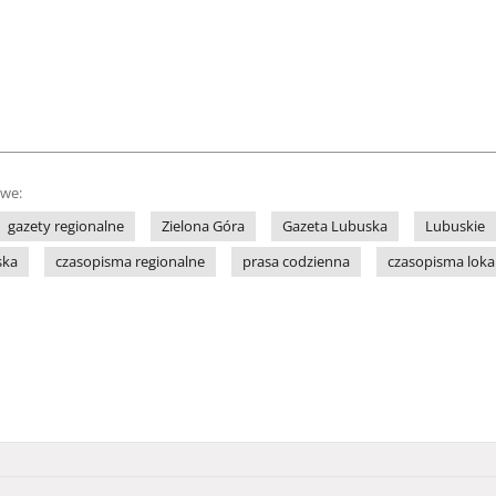
owe:
gazety regionalne
Zielona Góra
Gazeta Lubuska
Lubuskie
ska
czasopisma regionalne
prasa codzienna
czasopisma loka