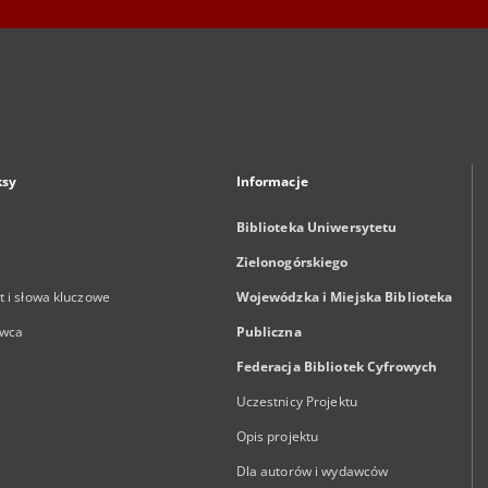
ksy
Informacje
Biblioteka Uniwersytetu
Zielonogórskiego
 i słowa kluczowe
Wojewódzka i Miejska Biblioteka
wca
Publiczna
Federacja Bibliotek Cyfrowych
Uczestnicy Projektu
Opis projektu
Dla autorów i wydawców