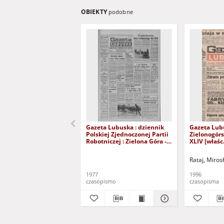
OBIEKTY
podobne
Gazeta Lubuska : dziennik
Gazeta Lub
Polskiej Zjednoczonej Partii
Zielonogór
Robotniczej : Zielona Góra -
XLIV [właśc.
Gorzów R. XXVI Nr 43 (23
marca 1996)
lutego 1977). - Wyd. A
Rataj, Miros
1977
1996
czasopismo
czasopisma