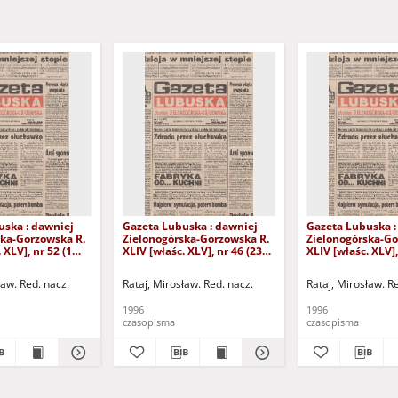
uska : dawniej
Gazeta Lubuska : dawniej
Gazeta Lubuska :
ska-Gorzowska R.
Zielonogórska-Gorzowska R.
Zielonogórska-Go
 XLV], nr 52 (1
XLIV [właśc. XLV], nr 46 (23
XLIV [właśc. XLV],
. - Wyd. 1
lutego 1996). - Wyd. 1
lutego 1996). - W
ław. Red. nacz.
Rataj, Mirosław. Red. nacz.
Rataj, Mirosław. R
1996
1996
czasopisma
czasopisma