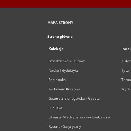
MAPA STRONY
Strona główna
Kolekcje
Inde
Dziedzictwo kulturowe
Autor
Nauka i dydaktyka
Tytuł
Regionalia
Temat
Archiwum Kresowe
Wyda
Gazeta Zielonogórska - Gazeta
Lubuska
Otwarty Międzynarodowy Konkurs na
Rysunek Satyryczny