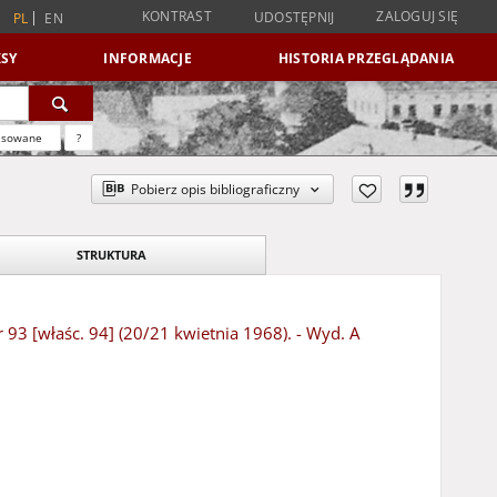
KONTRAST
ZALOGUJ SIĘ
UDOSTĘPNIJ
PL
EN
SY
INFORMACJE
HISTORIA PRZEGLĄDANIA
nsowane
?
Pobierz opis bibliograficzny
STRUKTURA
r 93 [właśc. 94] (20/21 kwietnia 1968). - Wyd. A