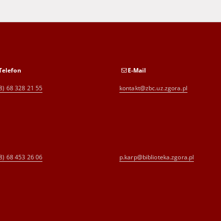
Telefon
E-Mail
8) 68 328 21 55
kontakt@zbc.uz.zgora.pl
8) 68 453 26 06
p.karp@biblioteka.zgora.pl