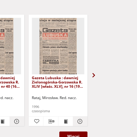
 dawniej
Gazeta Lubuska : dawniej
Gazeta Lubuska : dawn
rzowska R.
Zielonogórska-Gorzowska R.
Zielonogórska-Gorzows
 nr 40 (16
XLIV [właśc. XLV], nr 16 (19
XLI [właśc. XLII], nr 281
yd. 1
stycznia 1996). - Wyd. 1
grudnia 1993). - Wyd 1
ed. nacz.
Rataj, Mirosław. Red. nacz.
Rataj, Mirosław. Red. nac
1996
1993
czasopisma
czasopisma
Więcej