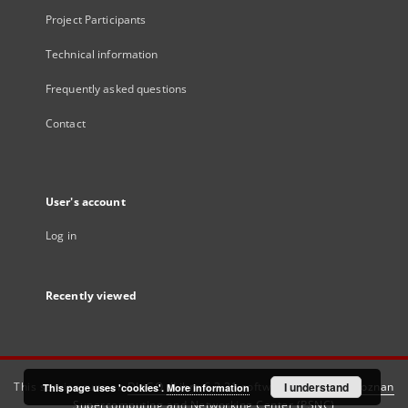
Project Participants
Technical information
Frequently asked questions
Contact
User's account
Log in
Recently viewed
This service runs on
DInGO dLibra 6.3.21
software created by
I understand
Poznan
This page uses 'cookies'.
More information
Supercomputing and Networking Center (PSNC)