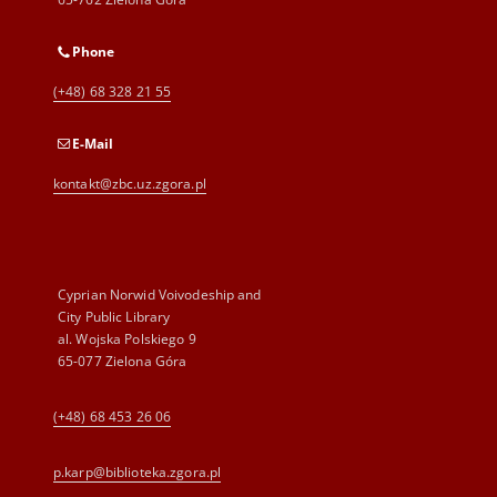
Phone
(+48) 68 328 21 55
E-Mail
kontakt@zbc.uz.zgora.pl
Cyprian Norwid Voivodeship and
City Public Library
al. Wojska Polskiego 9
65-077 Zielona Góra
(+48) 68 453 26 06
p.karp@biblioteka.zgora.pl