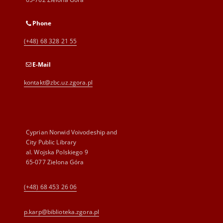
Phone
(+48) 68 328 21 55
E-Mail
kontakt@zbc.uz.zgora.pl
Cyprian Norwid Voivodeship and
City Public Library
al. Wojska Polskiego 9
65-077 Zielona Góra
(+48) 68 453 26 06
p.karp@biblioteka.zgora.pl