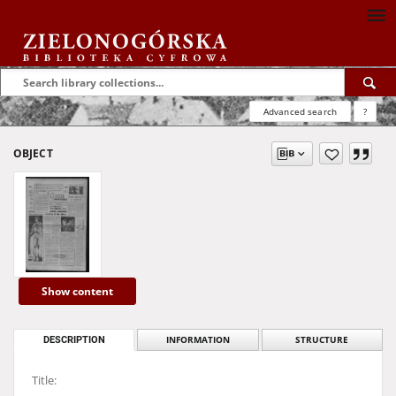
Advanced search
?
OBJECT
Show content
DESCRIPTION
INFORMATION
STRUCTURE
Title: