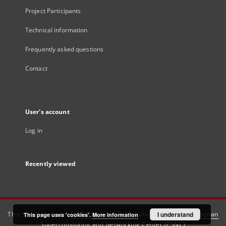
Project Participants
Technical information
Frequently asked questions
Contact
User's account
Log in
Recently viewed
This service runs on
DInGO dLibra 6.3.21
software created by
I understand
Poznan
This page uses 'cookies'.
More information
Supercomputing and Networking Center (PSNC)